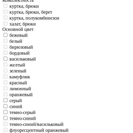
Комплектность
куртка, брюки
куртка, брюки, берет
куртка, полукомбинезон
халат, брюки
Основной цвет
бежевый
белый
бирюзовый
бордовый
васильковый
желтый
зеленый
камуфляж
красный
лимонный
оранжевый
серый
синий
темно-серый
темно-синий
темно-синий/васильковый
флуоресцентный оранжевый