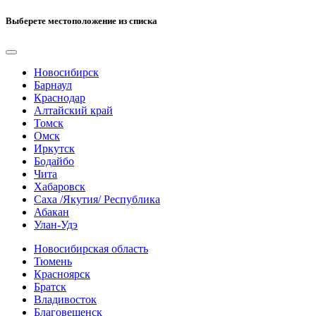
Выберете местоположение из списка
Новосибирск
Барнаул
Краснодар
Алтайский край
Томск
Омск
Иркутск
Бодайбо
Чита
Хабаровск
Саха /Якутия/ Республика
Абакан
Улан-Удэ
Новосибирская область
Тюмень
Красноярск
Братск
Владивосток
Благовещенск