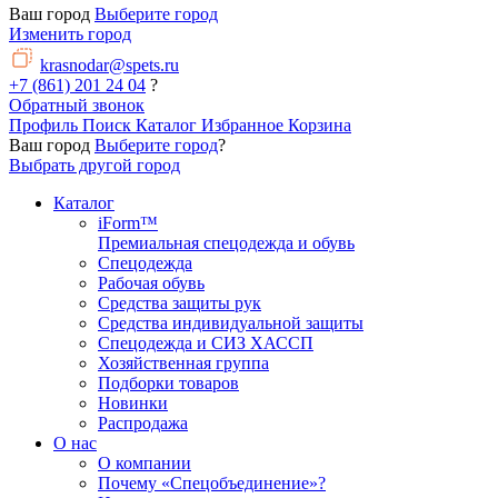
Ваш город
Выберите город
Изменить город
krasnodar@spets.ru
+7 (861) 201 24 04
?
Обратный звонок
Профиль
Поиск
Каталог
Избранное
Корзина
Ваш город
Выберите город
?
Выбрать другой город
Каталог
iForm™
Премиальная спецодежда и обувь
Спецодежда
Рабочая обувь
Средства защиты рук
Средства индивидуальной защиты
Спецодежда и СИЗ ХАССП
Хозяйственная группа
Подборки товаров
Новинки
Распродажа
О нас
О компании
Почему «Спецобъединение»?