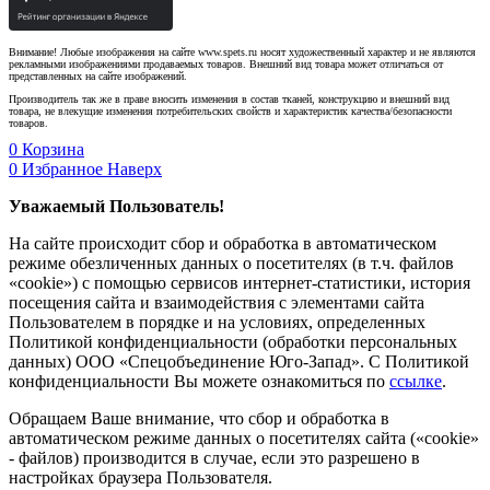
Внимание! Любые изображения на сайте www.spets.ru носят художественный характер и не являются
рекламными изображениями продаваемых товаров. Внешний вид товара может отличаться от
представленных на сайте изображений.
Производитель так же в праве вносить изменения в состав тканей, конструкцию и внешний вид
товара, не влекущие изменения потребительских свойств и характеристик качества/безопасности
товаров.
0
Корзина
0
Избранное
Наверх
Уважаемый Пользователь!
На сайте происходит сбор и обработка в автоматическом
режиме обезличенных данных о посетителях (в т.ч. файлов
«cookie») с помощью сервисов интернет-статистики, история
посещения сайта и взаимодействия с элементами сайта
Пользователем в порядке и на условиях, определенных
Политикой конфиденциальности (обработки персональных
данных) ООО «Спецобъединение Юго-Запад». С Политикой
конфиденциальности Вы можете ознакомиться по
ссылке
.
Обращаем Ваше внимание, что сбор и обработка в
автоматическом режиме данных о посетителях сайта («cookie»
- файлов) производится в случае, если это разрешено в
настройках браузера Пользователя.