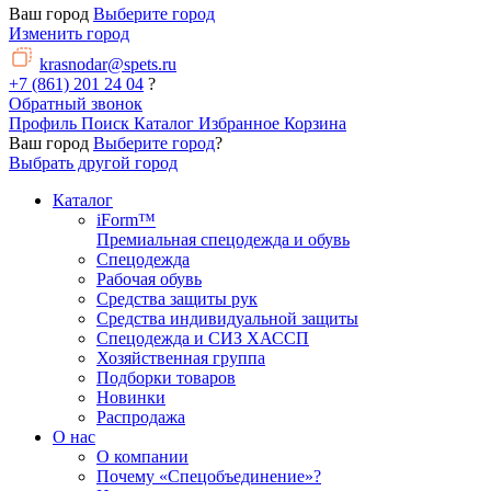
Ваш город
Выберите город
Изменить город
krasnodar@spets.ru
+7 (861) 201 24 04
?
Обратный звонок
Профиль
Поиск
Каталог
Избранное
Корзина
Ваш город
Выберите город
?
Выбрать другой город
Каталог
iForm™
Премиальная спецодежда и обувь
Спецодежда
Рабочая обувь
Средства защиты рук
Средства индивидуальной защиты
Спецодежда и СИЗ ХАССП
Хозяйственная группа
Подборки товаров
Новинки
Распродажа
О нас
О компании
Почему «Спецобъединение»?