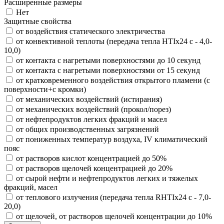
Расширенные размеры
Нет
Защитные свойства
от воздействия статического электричества
от конвективной теплоты (передача тепла HTIx24 с - 4,0-
10,0)
от контакта с нагретыми поверхностями до 10 секунд
от контакта с нагретыми поверхностями от 15 секунд
от кратковременного воздействия открытого пламени (с
поверхности+с кромки)
от механических воздействий (истирания)
от механических воздействий (прокол/порез)
от нефтепродуктов легких фракций и масел
от общих производственных загрязнений
от пониженных температур воздуха, IV климатический
пояс
от растворов кислот концентрацией до 50%
от растворов щелочей концентрацией до 20%
от сырой нефти и нефтепродуктов легких и тяжелых
фракций, масел
от теплового излучения (передача тепла RHTIx24 с - 7,0-
20,0)
от щелочей, от растворов щелочей концентрации до 10%