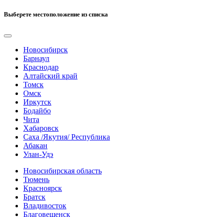
Выберете местоположение из списка
Новосибирск
Барнаул
Краснодар
Алтайский край
Томск
Омск
Иркутск
Бодайбо
Чита
Хабаровск
Саха /Якутия/ Республика
Абакан
Улан-Удэ
Новосибирская область
Тюмень
Красноярск
Братск
Владивосток
Благовещенск