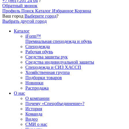
+7 (861) 201 24 04
?
Обратный звонок
Профиль
Поиск
Каталог
Избранное
Корзина
Ваш город
Выберите город
?
Выбрать другой город
Каталог
iForm™
Премиальная спецодежда и обувь
Спецодежда
Рабочая обувь
Средства защиты рук
Средства индивидуальной защиты
Спецодежда и СИЗ ХАССП
Хозяйственная группа
Подборки товаров
Новинки
Распродажа
О нас
О компании
Почему «Спецобъединение»?
История
Команда
Видео
СМИ о нас