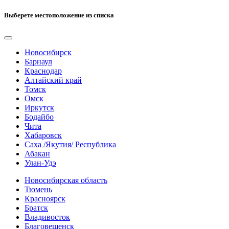
Выберете местоположение из списка
Новосибирск
Барнаул
Краснодар
Алтайский край
Томск
Омск
Иркутск
Бодайбо
Чита
Хабаровск
Саха /Якутия/ Республика
Абакан
Улан-Удэ
Новосибирская область
Тюмень
Красноярск
Братск
Владивосток
Благовещенск