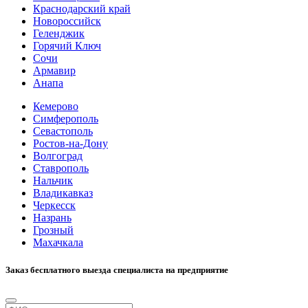
Краснодарский край
Новороссийск
Геленджик
Горячий Ключ
Сочи
Армавир
Анапа
Кемерово
Симферополь
Севастополь
Ростов-на-Дону
Волгоград
Ставрополь
Нальчик
Владикавказ
Черкесск
Назрань
Грозный
Махачкала
Заказ бесплатного выезда специалиста на предприятие