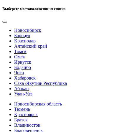
Выберете местоположение из списка
Новосибирск
Барнаул
Краснодар
Алтайский край
Томск
Омск
Иркутск
Бодайбо
Чита
Хабаровск
Саха /Якутия/ Республика
Абакан
Улан-Удэ
Новосибирская область
Тюмень
Красноярск
Братск
Владивосток
Благовещенск