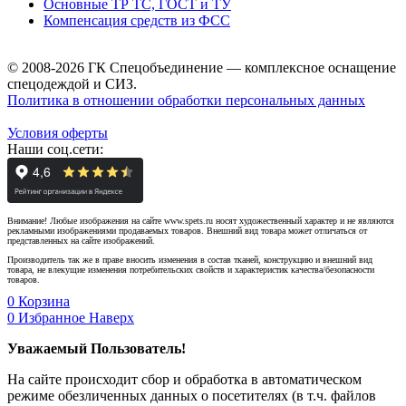
Основные ТР ТС, ГОСТ и ТУ
Компенсация средств из ФСС
© 2008-2026 ГК Спецобъединение — комплексное оснащение
спецодеждой и СИЗ.
Политика в отношении обработки персональных данных
Условия оферты
Наши соц.сети:
Внимание! Любые изображения на сайте www.spets.ru носят художественный характер и не являются
рекламными изображениями продаваемых товаров. Внешний вид товара может отличаться от
представленных на сайте изображений.
Производитель так же в праве вносить изменения в состав тканей, конструкцию и внешний вид
товара, не влекущие изменения потребительских свойств и характеристик качества/безопасности
товаров.
0
Корзина
0
Избранное
Наверх
Уважаемый Пользователь!
На сайте происходит сбор и обработка в автоматическом
режиме обезличенных данных о посетителях (в т.ч. файлов