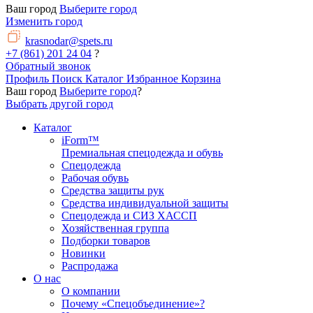
Ваш город
Выберите город
Изменить город
krasnodar@spets.ru
+7 (861) 201 24 04
?
Обратный звонок
Профиль
Поиск
Каталог
Избранное
Корзина
Ваш город
Выберите город
?
Выбрать другой город
Каталог
iForm™
Премиальная спецодежда и обувь
Спецодежда
Рабочая обувь
Средства защиты рук
Средства индивидуальной защиты
Спецодежда и СИЗ ХАССП
Хозяйственная группа
Подборки товаров
Новинки
Распродажа
О нас
О компании
Почему «Спецобъединение»?