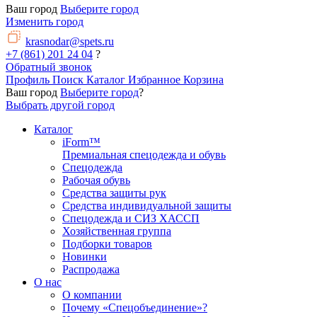
Ваш город
Выберите город
Изменить город
krasnodar@spets.ru
+7 (861) 201 24 04
?
Обратный звонок
Профиль
Поиск
Каталог
Избранное
Корзина
Ваш город
Выберите город
?
Выбрать другой город
Каталог
iForm™
Премиальная спецодежда и обувь
Спецодежда
Рабочая обувь
Средства защиты рук
Средства индивидуальной защиты
Спецодежда и СИЗ ХАССП
Хозяйственная группа
Подборки товаров
Новинки
Распродажа
О нас
О компании
Почему «Спецобъединение»?