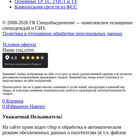
Основные ТР ТС, ГОСТ и ТУ
Компенсация средств из ФСС
© 2008-2026 ГК Спецобъединение — комплексное оснащение
спецодеждой и СИЗ.
Политика в отношении обработки персональных данных
Условия оферты
Наши соц.сети:
Внимание! Любые изображения на сайте www.spets.ru носят художественный характер и не являются
рекламными изображениями продаваемых товаров. Внешний вид товара может отличаться от
представленных на сайте изображений.
Производитель так же в праве вносить изменения в состав тканей, конструкцию и внешний вид
товара, не влекущие изменения потребительских свойств и характеристик качества/безопасности
товаров.
0
Корзина
0
Избранное
Наверх
Уважаемый Пользователь!
На сайте происходит сбор и обработка в автоматическом
режиме обезличенных данных о посетителях (в т.ч. файлов