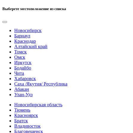
Выберете местоположение из списка
Новосибирск
Барнаул
Краснодар
Алтайский край
Томск
Омск
Иркутск
Бодайбо
Чита
Хабаровск
Саха /Якутия/ Республика
Абакан
Улан-Удэ
Новосибирская область
Тюмень
Красноярск
Братск
Владивосток
Благовещенск