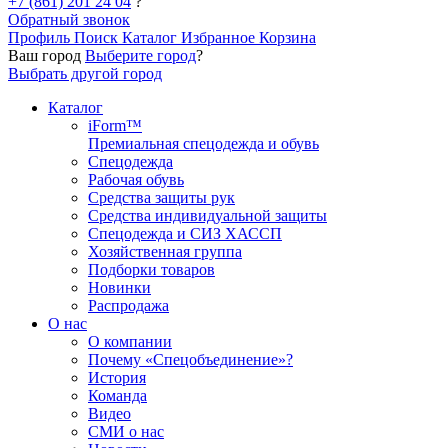
+7 (861) 201 24 04
?
Обратный звонок
Профиль
Поиск
Каталог
Избранное
Корзина
Ваш город
Выберите город
?
Выбрать другой город
Каталог
iForm™
Премиальная спецодежда и обувь
Спецодежда
Рабочая обувь
Средства защиты рук
Средства индивидуальной защиты
Спецодежда и СИЗ ХАССП
Хозяйственная группа
Подборки товаров
Новинки
Распродажа
О нас
О компании
Почему «Спецобъединение»?
История
Команда
Видео
СМИ о нас