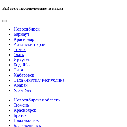
Выберете местоположение из списка
Новосибирск
Барнаул
Краснодар
Алтайский край
Томск
Омск
Иркутск
Бодайбо
Чита
Хабаровск
Саха /Якутия/ Республика
Абакан
Улан-Удэ
Новосибирская область
Тюмень
Красноярск
Братск
Владивосток
Благовещенск