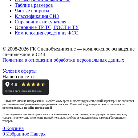
Таблица размеров
Частые вопросы
Классификация СИЗ
Справочник покупателя
Основные ТР ТС, ГОСТ и ТУ
Компенсация средств из ФСС
© 2008-2026 ГК Спецобъединение — комплексное оснащение
спецодеждой и СИЗ.
Политика в отношении обработки персональных данных
Условия оферты
Наши соц.сети:
Внимание! Любые изображения на сайте www.spets.ru носят художественный характер и не являются
рекламными изображениями продаваемых товаров. Внешний вид товара может отличаться от
представленных на сайте изображений.
Производитель так же в праве вносить изменения в состав тканей, конструкцию и внешний вид
товара, не влекущие изменения потребительских свойств и характеристик качества/безопасности
товаров.
0
Корзина
0
Избранное
Наверх