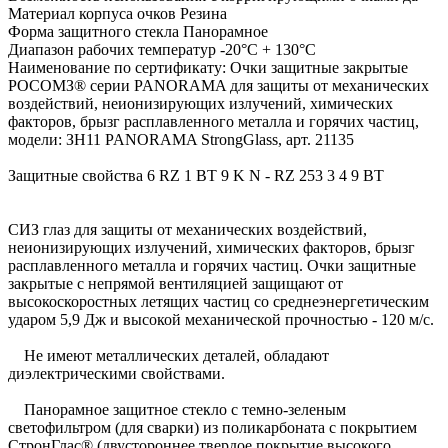
Материал корпуса очков Резина
Форма защитного стекла Панорамное
Диапазон рабочих температур -20°C + 130°C
Наименование по сертификату: Очки защитные закрытые
РОСОМЗ® серии PANORAMA для защиты от механических
воздействий, неионизирующих излучений, химических
факторов, брызг расплавленного металла и горячих частиц,
модели: ЗН11 PANORAMA StrongGlass, арт. 21135
Защитные свойства 6 RZ 1 BT 9 K N - RZ 253 3 4 9 BT
СИЗ глаз для защиты от механических воздействий,
неионизирующих излучений, химических факторов, брызг
расплавленного металла и горячих частиц. Очки защитные
закрытые с непрямой вентиляцией защищают от
высокоскоростных летящих частиц со среднеэнергетическим
ударом 5,9 Дж и высокой механической прочностью - 120 м/с.
Не имеют металлических деталей, обладают
диэлектрическими свойствами.
Панорамное защитное стекло с темно-зеленым
светофильтром (для сварки) из поликарбоната с покрытием
СтронГлаc® (двустороннее твердое покрытие высокого