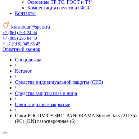
Основные ТР ТС, ГОСТ и ТУ
Компенсация средств из ФСС
Контакты
krasnodar@spets.ru
+7 (861) 201 24 04
+7 (989) 295 84 40
?
+7 (918) 945 65 45
Обратный звонок
Спецодежда
\
Каталог
\
Средства индивидуальной защиты (СИЗ)
\
Средства защиты глаз и лица
\
Очки защитные закрытые
\
Очки РОСОМЗ™ ЗН11 PANORAMA StrongGlass (21135)
(PC) (KN) газосварочные (6)