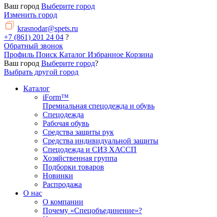
Ваш город
Выберите город
Изменить город
krasnodar@spets.ru
+7 (861) 201 24 04
?
Обратный звонок
Профиль
Поиск
Каталог
Избранное
Корзина
Ваш город
Выберите город
?
Выбрать другой город
Каталог
iForm™
Премиальная спецодежда и обувь
Спецодежда
Рабочая обувь
Средства защиты рук
Средства индивидуальной защиты
Спецодежда и СИЗ ХАССП
Хозяйственная группа
Подборки товаров
Новинки
Распродажа
О нас
О компании
Почему «Спецобъединение»?