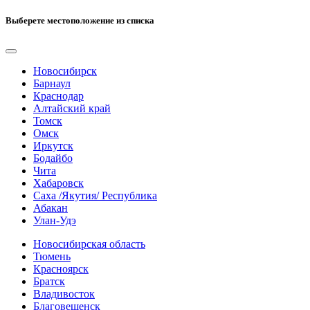
Выберете местоположение из списка
Новосибирск
Барнаул
Краснодар
Алтайский край
Томск
Омск
Иркутск
Бодайбо
Чита
Хабаровск
Саха /Якутия/ Республика
Абакан
Улан-Удэ
Новосибирская область
Тюмень
Красноярск
Братск
Владивосток
Благовещенск