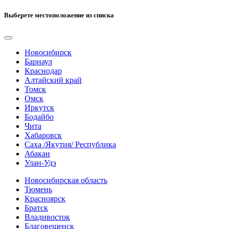
Выберете местоположение из списка
Новосибирск
Барнаул
Краснодар
Алтайский край
Томск
Омск
Иркутск
Бодайбо
Чита
Хабаровск
Саха /Якутия/ Республика
Абакан
Улан-Удэ
Новосибирская область
Тюмень
Красноярск
Братск
Владивосток
Благовещенск