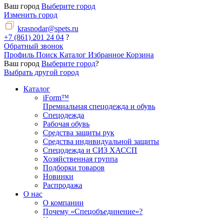
Ваш город
Выберите город
Изменить город
krasnodar@spets.ru
+7 (861) 201 24 04
?
Обратный звонок
Профиль
Поиск
Каталог
Избранное
Корзина
Ваш город
Выберите город
?
Выбрать другой город
Каталог
iForm™
Премиальная спецодежда и обувь
Спецодежда
Рабочая обувь
Средства защиты рук
Средства индивидуальной защиты
Спецодежда и СИЗ ХАССП
Хозяйственная группа
Подборки товаров
Новинки
Распродажа
О нас
О компании
Почему «Спецобъединение»?