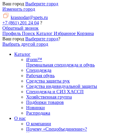
Ваш город
Выберите город
Изменить город
krasnodar@spets.ru
+7 (861) 201 24 04
?
Обратный звонок
Профиль
Поиск
Каталог
Избранное
Корзина
Ваш город
Выберите город
?
Выбрать другой город
Каталог
iForm™
Премиальная спецодежда и обувь
Спецодежда
Рабочая обувь
Средства защиты рук
Средства индивидуальной защиты
Спецодежда и СИЗ ХАССП
Хозяйственная группа
Подборки товаров
Новинки
Распродажа
О нас
О компании
Почему «Спецобъединение»?