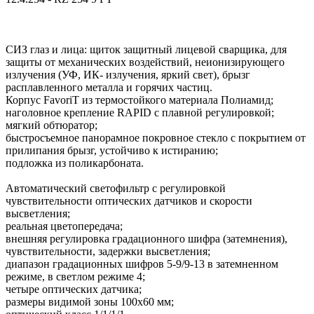
СИЗ глаз и лица: щиток защитный лицевой сварщика, для
защиты от механических воздействий, неионизирующего
излучения (УФ, ИК- излучения, яркий свет), брызг
расплавленного металла и горячих частиц.
Корпус FavoriT из термостойкого материала Полиамид;
наголовное крепление RAPID с плавной регулировкой;
мягкий обтюратор;
быстросъемное панорамное покровное стекло с покрытием от
прилипания брызг, устойчиво к истиранию;
подложка из поликарбоната.
Автоматический светофильтр с регулировкой
чувствительности оптических датчиков и скорости
высветления;
реальная цветопередача;
внешняя регулировка градационного шифра (затемнения),
чувствительности, задержки высветления;
диапазон градационных шифров 5-9/9-13 в затемненном
режиме, в светлом режиме 4;
четыре оптических датчика;
размеры видимой зоны 100х60 мм;