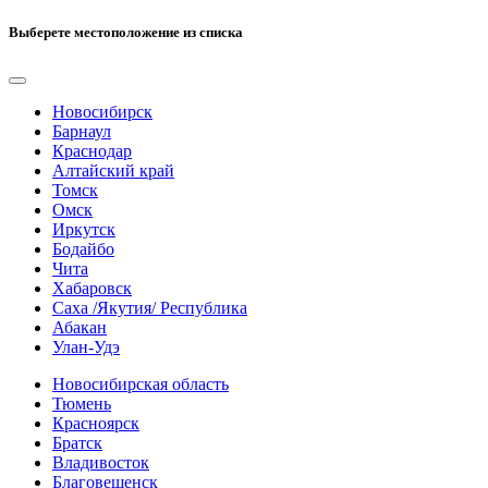
Выберете местоположение из списка
Новосибирск
Барнаул
Краснодар
Алтайский край
Томск
Омск
Иркутск
Бодайбо
Чита
Хабаровск
Саха /Якутия/ Республика
Абакан
Улан-Удэ
Новосибирская область
Тюмень
Красноярск
Братск
Владивосток
Благовещенск