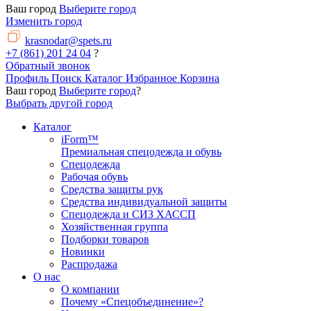
Ваш город
Выберите город
Изменить город
krasnodar@spets.ru
+7 (861) 201 24 04
?
Обратный звонок
Профиль
Поиск
Каталог
Избранное
Корзина
Ваш город
Выберите город
?
Выбрать другой город
Каталог
iForm™
Премиальная спецодежда и обувь
Спецодежда
Рабочая обувь
Средства защиты рук
Средства индивидуальной защиты
Спецодежда и СИЗ ХАССП
Хозяйственная группа
Подборки товаров
Новинки
Распродажа
О нас
О компании
Почему «Спецобъединение»?