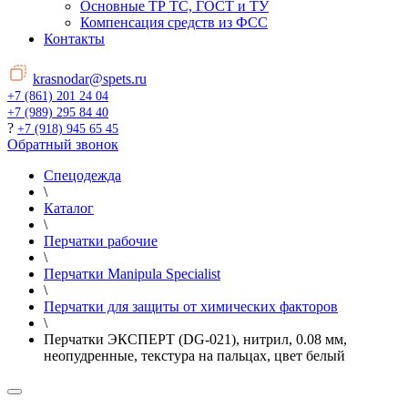
Основные ТР ТС, ГОСТ и ТУ
Компенсация средств из ФСС
Контакты
krasnodar@spets.ru
+7 (861) 201 24 04
+7 (989) 295 84 40
?
+7 (918) 945 65 45
Обратный звонок
Спецодежда
\
Каталог
\
Перчатки рабочие
\
Перчатки Manipula Specialist
\
Перчатки для защиты от химических факторов
\
Перчатки ЭКСПЕРТ (DG-021), нитрил, 0.08 мм,
неопудренные, текстура на пальцах, цвет белый