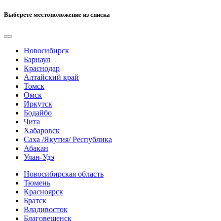
Выберете местоположение из списка
Новосибирск
Барнаул
Краснодар
Алтайский край
Томск
Омск
Иркутск
Бодайбо
Чита
Хабаровск
Саха /Якутия/ Республика
Абакан
Улан-Удэ
Новосибирская область
Тюмень
Красноярск
Братск
Владивосток
Благовещенск