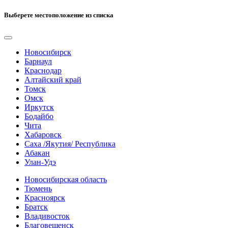
Выберете местоположение из списка
Новосибирск
Барнаул
Краснодар
Алтайский край
Томск
Омск
Иркутск
Бодайбо
Чита
Хабаровск
Саха /Якутия/ Республика
Абакан
Улан-Удэ
Новосибирская область
Тюмень
Красноярск
Братск
Владивосток
Благовещенск