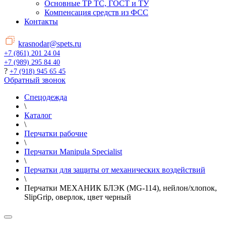
Основные ТР ТС, ГОСТ и ТУ
Компенсация средств из ФСС
Контакты
krasnodar@spets.ru
+7 (861) 201 24 04
+7 (989) 295 84 40
?
+7 (918) 945 65 45
Обратный звонок
Спецодежда
\
Каталог
\
Перчатки рабочие
\
Перчатки Manipula Specialist
\
Перчатки для защиты от механических воздействий
\
Перчатки МЕХАНИК БЛЭК (MG-114), нейлон/хлопок,
SlipGrip, оверлок, цвет черный