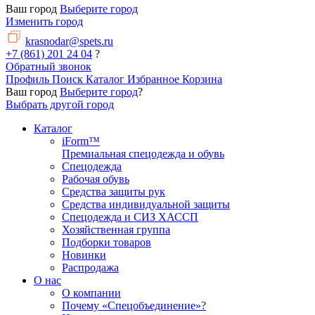
Ваш город
Выберите город
Изменить город
krasnodar@spets.ru
+7 (861) 201 24 04
?
Обратный звонок
Профиль
Поиск
Каталог
Избранное
Корзина
Ваш город
Выберите город
?
Выбрать другой город
Каталог
iForm™
Премиальная спецодежда и обувь
Спецодежда
Рабочая обувь
Средства защиты рук
Средства индивидуальной защиты
Спецодежда и СИЗ ХАССП
Хозяйственная группа
Подборки товаров
Новинки
Распродажа
О нас
О компании
Почему «Спецобъединение»?