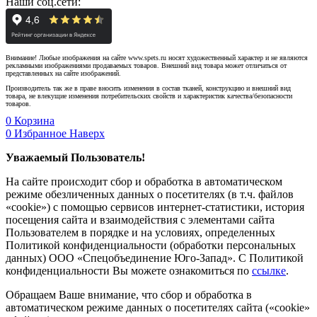
Наши соц.сети:
Внимание! Любые изображения на сайте www.spets.ru носят художественный характер и не являются
рекламными изображениями продаваемых товаров. Внешний вид товара может отличаться от
представленных на сайте изображений.
Производитель так же в праве вносить изменения в состав тканей, конструкцию и внешний вид
товара, не влекущие изменения потребительских свойств и характеристик качества/безопасности
товаров.
0
Корзина
0
Избранное
Наверх
Уважаемый Пользователь!
На сайте происходит сбор и обработка в автоматическом
режиме обезличенных данных о посетителях (в т.ч. файлов
«cookie») с помощью сервисов интернет-статистики, история
посещения сайта и взаимодействия с элементами сайта
Пользователем в порядке и на условиях, определенных
Политикой конфиденциальности (обработки персональных
данных) ООО «Спецобъединение Юго-Запад». С Политикой
конфиденциальности Вы можете ознакомиться по
ссылке
.
Обращаем Ваше внимание, что сбор и обработка в
автоматическом режиме данных о посетителях сайта («cookie»