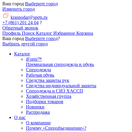
Ваш город
Выберите город
Изменить город
krasnodar@spets.ru
+7 (861) 201 24 04
?
Обратный звонок
Профиль
Поиск
Каталог
Избранное
Корзина
Ваш город
Выберите город
?
Выбрать другой город
Каталог
iForm™
Премиальная спецодежда и обувь
Спецодежда
Рабочая обувь
Средства защиты рук
Средства индивидуальной защиты
Спецодежда и СИЗ ХАССП
Хозяйственная группа
Подборки товаров
Новинки
Распродажа
О нас
О компании
Почему «Спецобъединение»?