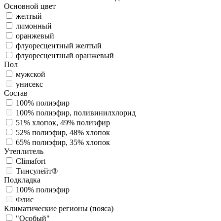
Основной цвет
желтый
лимонный
оранжевый
флуоресцентный желтый
флуоресцентный оранжевый
Пол
мужской
унисекс
Состав
100% полиэфир
100% полиэфир, поливинилхлорид
51% хлопок, 49% полиэфир
52% полиэфир, 48% хлопок
65% полиэфир, 35% хлопок
Утеплитель
Climafort
Тинсулейт®
Подкладка
100% полиэфир
Флис
Климатические регионы (пояса)
"Особый"