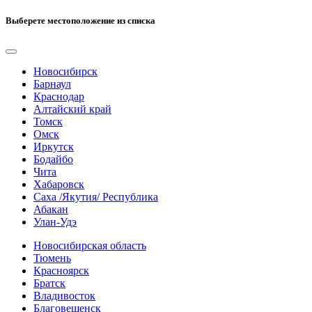
Выберете местоположение из списка
Новосибирск
Барнаул
Краснодар
Алтайский край
Томск
Омск
Иркутск
Бодайбо
Чита
Хабаровск
Саха /Якутия/ Республика
Абакан
Улан-Удэ
Новосибирская область
Тюмень
Красноярск
Братск
Владивосток
Благовещенск