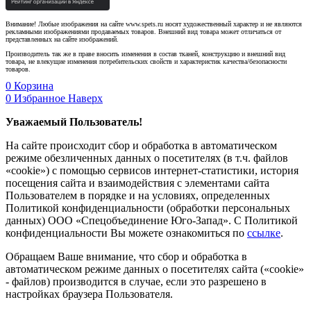
Внимание! Любые изображения на сайте www.spets.ru носят художественный характер и не являются
рекламными изображениями продаваемых товаров. Внешний вид товара может отличаться от
представленных на сайте изображений.
Производитель так же в праве вносить изменения в состав тканей, конструкцию и внешний вид
товара, не влекущие изменения потребительских свойств и характеристик качества/безопасности
товаров.
0
Корзина
0
Избранное
Наверх
Уважаемый Пользователь!
На сайте происходит сбор и обработка в автоматическом
режиме обезличенных данных о посетителях (в т.ч. файлов
«cookie») с помощью сервисов интернет-статистики, история
посещения сайта и взаимодействия с элементами сайта
Пользователем в порядке и на условиях, определенных
Политикой конфиденциальности (обработки персональных
данных) ООО «Спецобъединение Юго-Запад». С Политикой
конфиденциальности Вы можете ознакомиться по
ссылке
.
Обращаем Ваше внимание, что сбор и обработка в
автоматическом режиме данных о посетителях сайта («cookie»
- файлов) производится в случае, если это разрешено в
настройках браузера Пользователя.