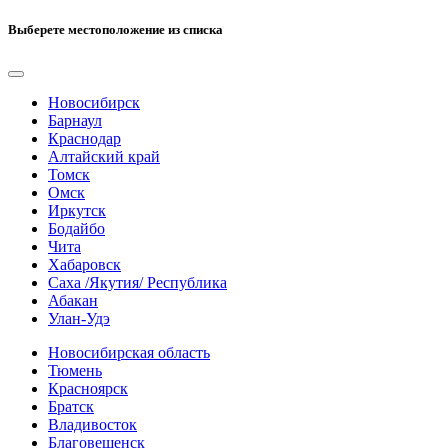
Выберете местоположение из списка
Новосибирск
Барнаул
Краснодар
Алтайский край
Томск
Омск
Иркутск
Бодайбо
Чита
Хабаровск
Саха /Якутия/ Республика
Абакан
Улан-Удэ
Новосибирская область
Тюмень
Красноярск
Братск
Владивосток
Благовещенск