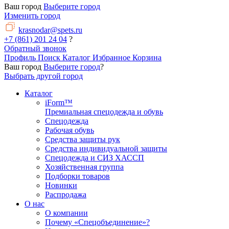
Ваш город
Выберите город
Изменить город
krasnodar@spets.ru
+7 (861) 201 24 04
?
Обратный звонок
Профиль
Поиск
Каталог
Избранное
Корзина
Ваш город
Выберите город
?
Выбрать другой город
Каталог
iForm™
Премиальная спецодежда и обувь
Спецодежда
Рабочая обувь
Средства защиты рук
Средства индивидуальной защиты
Спецодежда и СИЗ ХАССП
Хозяйственная группа
Подборки товаров
Новинки
Распродажа
О нас
О компании
Почему «Спецобъединение»?