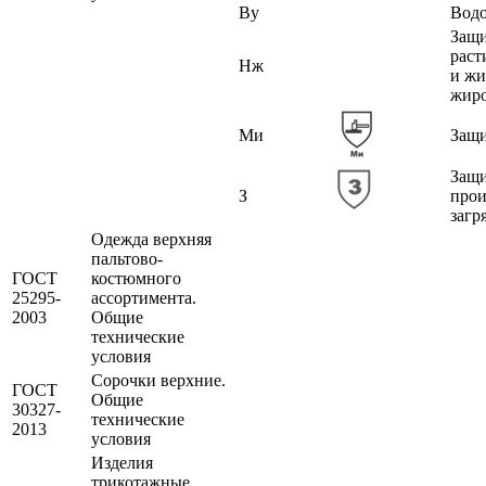
Ву
Вод
Защи
раст
Нж
и жи
жир
Ми
Защи
Защи
З
прои
загр
Одежда верхняя
пальтово-
ГОСТ
костюмного
25295-
ассортимента.
2003
Общие
технические
условия
Сорочки верхние.
ГОСТ
Общие
30327-
технические
2013
условия
Изделия
трикотажные