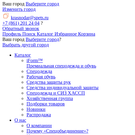
Ваш город
Выберите город
Изменить город
krasnodar@spets.ru
+7 (861) 201 24 04
?
Обратный звонок
Профиль
Поиск
Каталог
Избранное
Корзина
Ваш город
Выберите город
?
Выбрать другой город
Каталог
iForm™
Премиальная спецодежда и обувь
Спецодежда
Рабочая обувь
Средства защиты рук
Средства индивидуальной защиты
Спецодежда и СИЗ ХАССП
Хозяйственная группа
Подборки товаров
Новинки
Распродажа
О нас
О компании
Почему «Спецобъединение»?