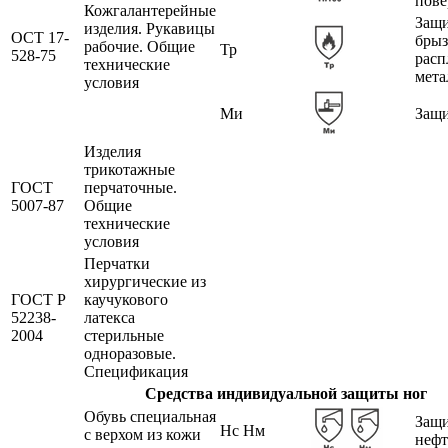
пове
Кожгалантерейные
Защи
изделия. Рукавицы
ОСТ 17-
брыз
рабочие. Общие
Тр
528-75
расп
технические
мета
условия
Ми
Защи
Изделия
трикотажные
ГОСТ
перчаточные.
5007-87
Общие
технические
условия
Перчатки
хирургические из
ГОСТ Р
каучукового
52238-
латекса
2004
стерильные
одноразовые.
Спецификация
Средства индивидуальной защиты ног
Обувь специальная
Защи
Нс Нм
с верхом из кожи
нефт