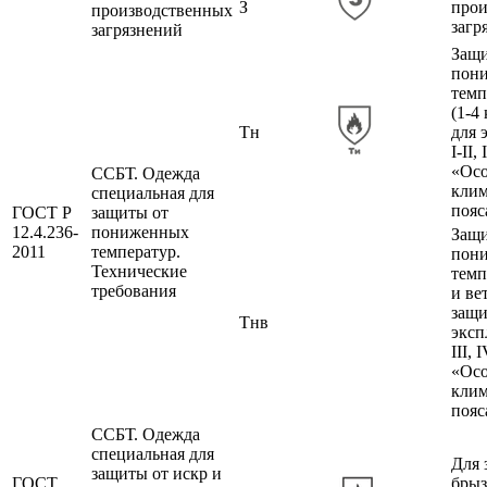
З
прои
производственных
загр
загрязнений
Защи
пон
темп
(1-4
Тн
для 
I-II, 
«Ос
ССБТ. Одежда
клим
специальная для
пояс
ГОСТ Р
защиты от
12.4.236-
пониженных
Защи
2011
температур.
пон
Технические
темп
требования
и ве
защи
Тнв
эксп
III, 
«Ос
клим
пояс
ССБТ. Одежда
специальная для
Для 
защиты от искр и
ГОСТ
брыз