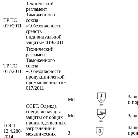
Технический
регламент
Таможенного
ТР ТС
союза
019/2011
«О безопасности
средств
индивидуальной
защиты» 019/2011
Технический
регламент
Таможенного
ТР ТС
союза
017/2011
«О безопасности
продукции легкой
промышленности»
017/2011
Защи
Мп
и по
ССБТ. Одежда
специальная для
Ми
Защи
защиты от общих
производственных
ГОСТ
Защи
загрязнений и
12.4.280-
З
прои
механических
2014