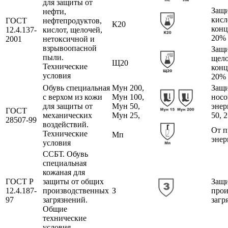
для защиты от
Защи
нефти,
кисл
ГОСТ
нефтепродуктов,
К20
конц
12.4.137-
кислот, щелочей,
20%
2001
нетоксичной и
взрывоопасной
Защи
пыли.
щел
Щ20
Технические
конц
условия
20%
Обувь специальная
Мун 200,
Защи
с верхом из кожи
Мун 100,
носо
для защиты от
Мун 50,
энер
ГОСТ
механических
Мун 25,
50, 
28507-99
воздействий.
От п
Технические
Мп
энер
условия
ССБТ. Обувь
специальная
кожаная для
ГОСТ Р
защиты от общих
Защи
12.4.187-
производственных
З
прои
97
загрязнений.
загр
Общие
технические
условия