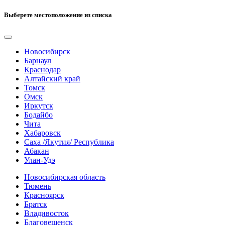
Выберете местоположение из списка
Новосибирск
Барнаул
Краснодар
Алтайский край
Томск
Омск
Иркутск
Бодайбо
Чита
Хабаровск
Саха /Якутия/ Республика
Абакан
Улан-Удэ
Новосибирская область
Тюмень
Красноярск
Братск
Владивосток
Благовещенск