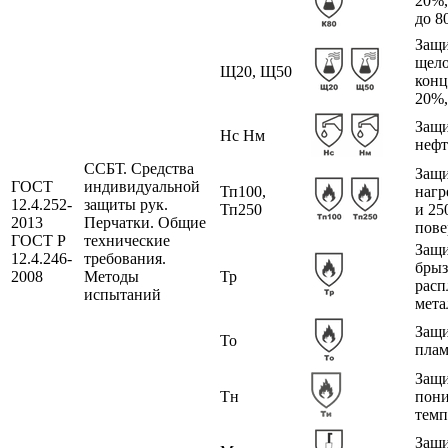
20%,
до 8
Защи
щел
Щ20, Щ50
конц
20%,
Защи
Нс Нм
нефт
ССБТ. Средства
Защи
ГОСТ
индивидуальной
Тп100,
нагр
12.4.252-
защиты рук.
Тп250
и 25
2013
Перчатки. Общие
пове
ГОСТ Р
технические
Защи
12.4.246-
требования.
брыз
2008
Методы
Тр
расп
испытаний
мета
Защи
То
пла
Защи
Тн
пон
темп
Защи