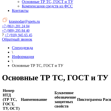
Основные ТР ТС, ГОСТ и ТУ
Компенсация средств из ФСС
Контакты
krasnodar@spets.ru
+7 (861) 201 24 04
+7 (989) 295 84 40
?
+7 (918) 945 65 45
Обратный звонок
Спецодежда
\
Информация
\
Основные ТР ТС, ГОСТ и ТУ
Основные ТР ТС, ГОСТ и ТУ
Номер
Буквенное
НТД
обозначение
(ТР ТС,
Наименование
Пиктограмма
Рас
защитных
ГОСТ,
свойств
ТУ, ОСТ)