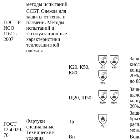
методы испытаний
ССБТ. Одежда для
защиты от тепла и
ГОСТ Р
пламени. Методы
ИСО
испытаний и
11612-
эксплуатационные
2007
характеристики
теплозащитной
одежды
Защи
кисл
К20, К50,
конц
К80
20%,
до 8
Защи
щел
Щ20, Щ50
конц
20%,
Защи
брыз
Фартуки
Тр
ГОСТ
расп
специальные.
12.4.029-
мета
Технические
76
Вн
Вод
условия