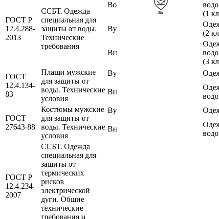
Во
водо
ССБТ. Одежда
(1 к
ГОСТ Р
специальная для
Одеж
12.4.288-
защиты от воды.
Ву
(2 к
2013
Технические
Оде
требования
Вн
водо
(3 к
Плащи мужские
Ву
Одеж
ГОСТ
для защиты от
12.4.134-
Оде
воды. Технические
Вн
83
водо
условия
Костюмы мужские
Ву
Одеж
ГОСТ
для защиты от
Оде
27643-88
воды. Технические
Вн
водо
условия
ССБТ. Одежда
специальная для
защиты от
термических
ГОСТ Р
рисков
12.4.234-
электрической
2007
дуги. Общие
технические
требования и