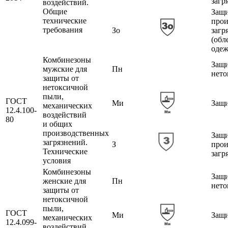
загр
воздействий.
Общие
Защи
технические
прои
требования
Зо
загр
(обл
одеж
Комбинезоны
Защи
мужские для
Пн
нето
защиты от
нетоксичной
пыли,
ГОСТ
Ми
Защи
механических
12.4.100-
воздействий
80
и общих
производственных
Защи
загрязнений.
З
прои
Технические
загр
условия
Комбинезоны
Защи
женские для
Пн
нето
защиты от
нетоксичной
пыли,
ГОСТ
Ми
Защи
механических
12.4.099-
воздействий