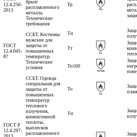
брызг
12.4.250-
Тр
расп
расплавленного
2013
мета
металла.
защи
Технические
требования
Защи
Ти
ССБТ. Костюмы
излу
мужские для
Защи
ГОСТ
защиты от
Тт
конв
12.4.045-
повышенных
тепл
87
температур.
Защи
Технические
Тп100
нагр
условия
пове
ССБТ. Одежда
специальная для
Защи
То
защиты от
пла
повышенных
температур
теплового
Защи
излучения,
Ти
излу
конвективной
теплоты,
ГОСТ Р
выплесков
12.4.297-
расплавленного
Защи
2013