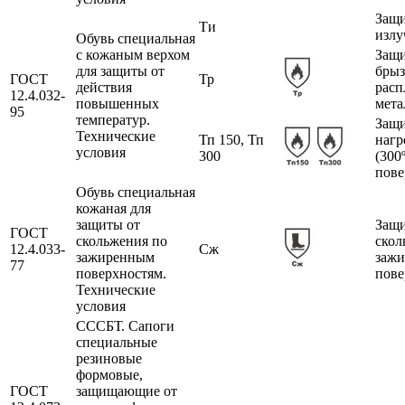
Защи
Ти
излу
Обувь специальная
с кожаным верхом
Защи
для защиты от
брыз
ГОСТ
Тр
действия
расп
12.4.032-
повышенных
мета
95
температур.
Защи
Технические
Тп 150, Тп
нагр
условия
300
(300
пове
Обувь специальная
кожаная для
защиты от
Защи
ГОСТ
скольжения по
скол
12.4.033-
Сж
зажиренным
заж
77
поверхностям.
пове
Технические
условия
СССБТ. Сапоги
специальные
резиновые
формовые,
ГОСТ
защищающие от