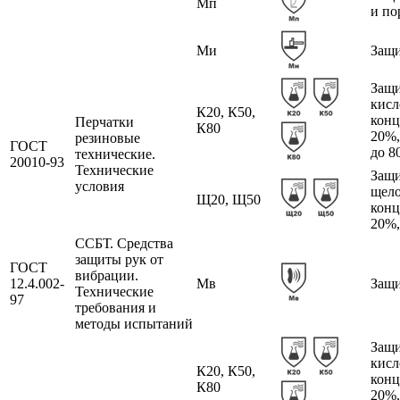
Мп
и по
Ми
Защи
Защи
кисл
К20, К50,
конц
Перчатки
К80
20%,
резиновые
ГОСТ
до 8
технические.
20010-93
Технические
Защи
условия
щел
Щ20, Щ50
конц
20%,
ССБТ. Средства
защиты рук от
ГОСТ
вибрации.
12.4.002-
Мв
Защи
Технические
97
требования и
методы испытаний
Защи
кисл
К20, К50,
конц
К80
20%,