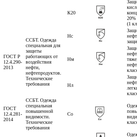
Защи
кисл
К20
конц
20%
(1 к
Защи
Нс
нефт
ССБТ. Одежда
защи
специальная для
Защи
защиты
нефт
ГОСТ Р
работающих от
Нм
тяже
12.4.290-
воздействия
нефт
2013
нефти,
клас
нефтепродуктов.
Защи
Технические
нефт
требования
Нл
легк
клас
ССБТ. Одежда
специальная
Одеж
ГОСТ
повышенной
пов
12.4.281-
Со
видимости.
види
2014
Технические
клас
требования
Оде