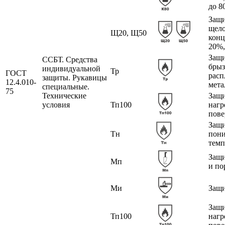
до 8
Защи
щел
Щ20, Щ50
конц
20%,
Защи
ССБТ. Средства
брыз
индивидуальной
Тр
ГОСТ
расп
защиты. Рукавицы
12.4.010-
мета
специальные.
75
Технические
Защи
условия
Тп100
нагр
пове
Защи
Тн
пон
темп
Защи
Мп
и по
Ми
Защи
Защи
Тп100
нагр