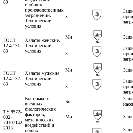
80
и общих
производственных
Защи
загрязнений.
З
прои
Технические
загр
условия
Ми
Защи
ГОСТ
Халаты женские.
12.4.131-
Технические
Защи
83
условия
З
прои
загр
Ми
Защи
ГОСТ
Халаты мужские.
12.4.132-
Технические
Защи
83
условия
З
прои
загр
Костюмы от
Защи
Бн
вредных
насе
биологических
ТУ 8572-
факторов,
Ми
Защи
002-
механических
70107142-
воздействий и
2013
Защи
общих