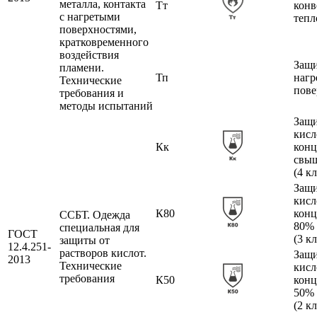
металла, контакта
Тт
конв
с нагретыми
тепл
поверхностями,
кратковременного
воздействия
Защи
пламени.
Тп
наг
Технические
пове
требования и
методы испытаний
Защи
кисл
Кк
конц
свы
(4 к
Защи
кисл
К80
конц
ССБТ. Одежда
80%
специальная для
ГОСТ
(3 к
защиты от
12.4.251-
растворов кислот.
Защи
2013
Технические
кисл
требования
К50
конц
50%
(2 к