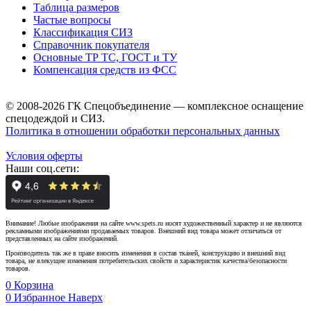
Таблица размеров
Частые вопросы
Классификация СИЗ
Справочник покупателя
Основные ТР ТС, ГОСТ и ТУ
Компенсация средств из ФСС
© 2008-2026 ГК Спецобъединение — комплексное оснащение
спецодеждой и СИЗ.
Политика в отношении обработки персональных данных
Условия оферты
Наши соц.сети:
Внимание! Любые изображения на сайте www.spets.ru носят художественный характер и не являются
рекламными изображениями продаваемых товаров. Внешний вид товара может отличаться от
представленных на сайте изображений.
Производитель так же в праве вносить изменения в состав тканей, конструкцию и внешний вид
товара, не влекущие изменения потребительских свойств и характеристик качества/безопасности
товаров.
0
Корзина
0
Избранное
Наверх