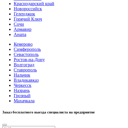
Краснодарский край
Новороссийск
Геленджик
Горячий Ключ
Сочи
Армавир
Анапа
Кемерово
Симферополь
Севастополь
Ростов-на-Дону
Волгоград
Ставрополь
Нальчик
Владикавказ
Черкесск
Назрань
Грозный
Махачкала
Заказ бесплатного выезда специалиста на предприятие