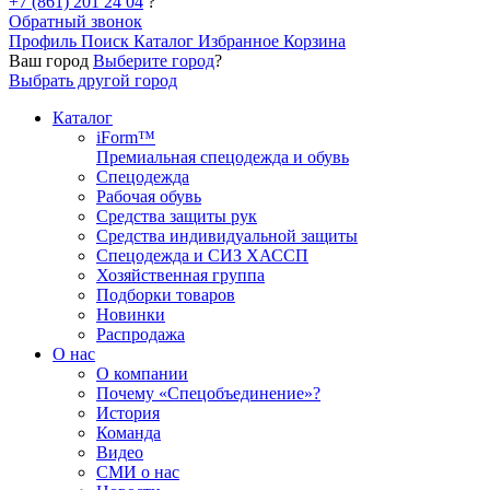
+7 (861) 201 24 04
?
Обратный звонок
Профиль
Поиск
Каталог
Избранное
Корзина
Ваш город
Выберите город
?
Выбрать другой город
Каталог
iForm™
Премиальная спецодежда и обувь
Спецодежда
Рабочая обувь
Средства защиты рук
Средства индивидуальной защиты
Спецодежда и СИЗ ХАССП
Хозяйственная группа
Подборки товаров
Новинки
Распродажа
О нас
О компании
Почему «Спецобъединение»?
История
Команда
Видео
СМИ о нас