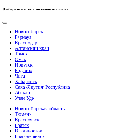
Выберете местоположение из списка
Новосибирск
Барнаул
Краснодар
Алтайский край
Томск
Омск
Иркутск
Бодайбо
Чита
Хабаровск
Саха /Якутия/ Республика
Абакан
Улан-Удэ
Новосибирская область
Тюмень
Красноярск
Братск
Владивосток
Благовещенск