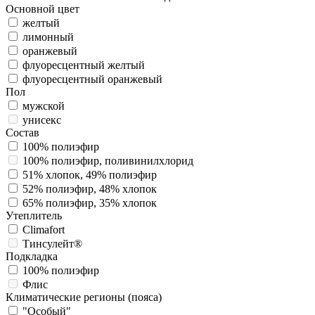
Основной цвет
желтый
лимонный
оранжевый
флуоресцентный желтый
флуоресцентный оранжевый
Пол
мужской
унисекс
Состав
100% полиэфир
100% полиэфир, поливинилхлорид
51% хлопок, 49% полиэфир
52% полиэфир, 48% хлопок
65% полиэфир, 35% хлопок
Утеплитель
Climafort
Тинсулейт®
Подкладка
100% полиэфир
Флис
Климатические регионы (пояса)
"Особый"