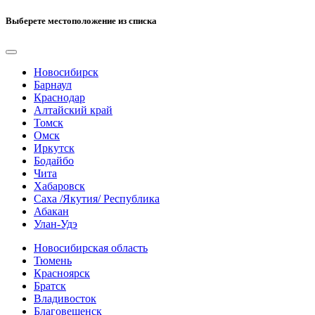
Выберете местоположение из списка
Новосибирск
Барнаул
Краснодар
Алтайский край
Томск
Омск
Иркутск
Бодайбо
Чита
Хабаровск
Саха /Якутия/ Республика
Абакан
Улан-Удэ
Новосибирская область
Тюмень
Красноярск
Братск
Владивосток
Благовещенск