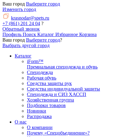
Ваш город
Выберите город
Изменить город
krasnodar@spets.ru
+7 (861) 201 24 04
?
Обратный звонок
Профиль
Поиск
Каталог
Избранное
Корзина
Ваш город
Выберите город
?
Выбрать другой город
Каталог
iForm™
Премиальная спецодежда и обувь
Спецодежда
Рабочая обувь
Средства защиты рук
Средства индивидуальной защиты
Спецодежда и СИЗ ХАССП
Хозяйственная группа
Подборки товаров
Новинки
Распродажа
О нас
О компании
Почему «Спецобъединение»?