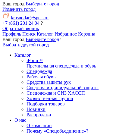
Ваш город
Выберите город
Изменить город
krasnodar@spets.ru
+7 (861) 201 24 04
?
Обратный звонок
Профиль
Поиск
Каталог
Избранное
Корзина
Ваш город
Выберите город
?
Выбрать другой город
Каталог
iForm™
Премиальная спецодежда и обувь
Спецодежда
Рабочая обувь
Средства защиты рук
Средства индивидуальной защиты
Спецодежда и СИЗ ХАССП
Хозяйственная группа
Подборки товаров
Новинки
Распродажа
О нас
О компании
Почему «Спецобъединение»?