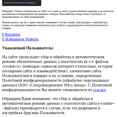
Внимание! Любые изображения на сайте www.spets.ru носят художественный характер и не являются
рекламными изображениями продаваемых товаров. Внешний вид товара может отличаться от
представленных на сайте изображений.
Производитель так же в праве вносить изменения в состав тканей, конструкцию и внешний вид
товара, не влекущие изменения потребительских свойств и характеристик качества/безопасности
товаров.
0
Корзина
0
Избранное
Наверх
Уважаемый Пользователь!
На сайте происходит сбор и обработка в автоматическом
режиме обезличенных данных о посетителях (в т.ч. файлов
«cookie») с помощью сервисов интернет-статистики, история
посещения сайта и взаимодействия с элементами сайта
Пользователем в порядке и на условиях, определенных
Политикой конфиденциальности (обработки персональных
данных) ООО «Спецобъединение Юго-Запад». С Политикой
конфиденциальности Вы можете ознакомиться по
ссылке
.
Обращаем Ваше внимание, что сбор и обработка в
автоматическом режиме данных о посетителях сайта («cookie»
- файлов) производится в случае, если это разрешено в
настройках браузера Пользователя.