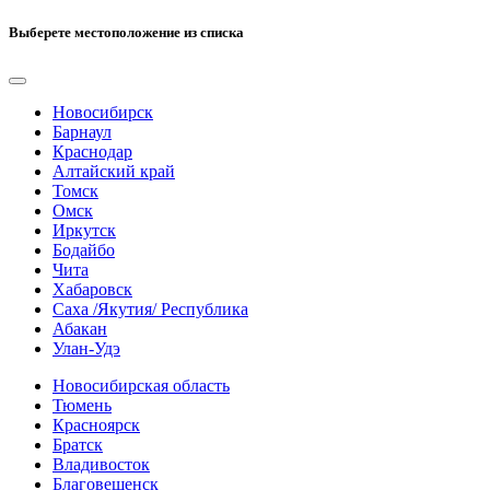
Выберете местоположение из списка
Новосибирск
Барнаул
Краснодар
Алтайский край
Томск
Омск
Иркутск
Бодайбо
Чита
Хабаровск
Саха /Якутия/ Республика
Абакан
Улан-Удэ
Новосибирская область
Тюмень
Красноярск
Братск
Владивосток
Благовещенск