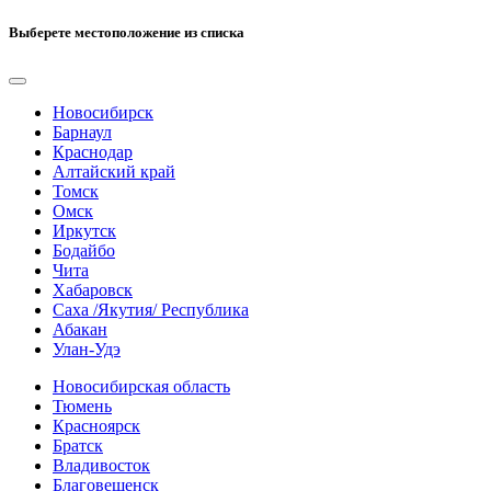
Выберете местоположение из списка
Новосибирск
Барнаул
Краснодар
Алтайский край
Томск
Омск
Иркутск
Бодайбо
Чита
Хабаровск
Саха /Якутия/ Республика
Абакан
Улан-Удэ
Новосибирская область
Тюмень
Красноярск
Братск
Владивосток
Благовещенск