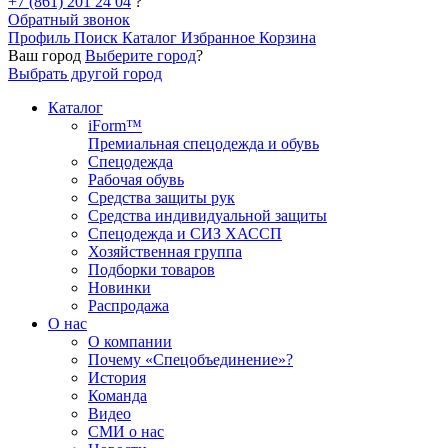
+7 (861) 201 24 04
?
Обратный звонок
Профиль
Поиск
Каталог
Избранное
Корзина
Ваш город
Выберите город
?
Выбрать другой город
Каталог
iForm™
Премиальная спецодежда и обувь
Спецодежда
Рабочая обувь
Средства защиты рук
Средства индивидуальной защиты
Спецодежда и СИЗ ХАССП
Хозяйственная группа
Подборки товаров
Новинки
Распродажа
О нас
О компании
Почему «Спецобъединение»?
История
Команда
Видео
СМИ о нас