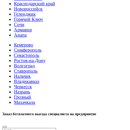
Краснодарский край
Новороссийск
Геленджик
Горячий Ключ
Сочи
Армавир
Анапа
Кемерово
Симферополь
Севастополь
Ростов-на-Дону
Волгоград
Ставрополь
Нальчик
Владикавказ
Черкесск
Назрань
Грозный
Махачкала
Заказ бесплатного выезда специалиста на предприятие