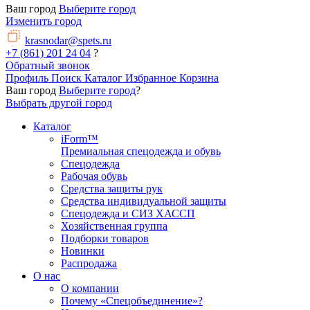
Ваш город
Выберите город
Изменить город
krasnodar@spets.ru
+7 (861) 201 24 04
?
Обратный звонок
Профиль
Поиск
Каталог
Избранное
Корзина
Ваш город
Выберите город
?
Выбрать другой город
Каталог
iForm™
Премиальная спецодежда и обувь
Спецодежда
Рабочая обувь
Средства защиты рук
Средства индивидуальной защиты
Спецодежда и СИЗ ХАССП
Хозяйственная группа
Подборки товаров
Новинки
Распродажа
О нас
О компании
Почему «Спецобъединение»?