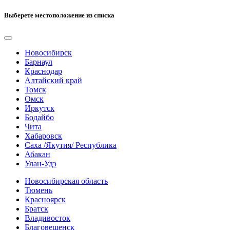
Выберете местоположение из списка
Новосибирск
Барнаул
Краснодар
Алтайский край
Томск
Омск
Иркутск
Бодайбо
Чита
Хабаровск
Саха /Якутия/ Республика
Абакан
Улан-Удэ
Новосибирская область
Тюмень
Красноярск
Братск
Владивосток
Благовещенск