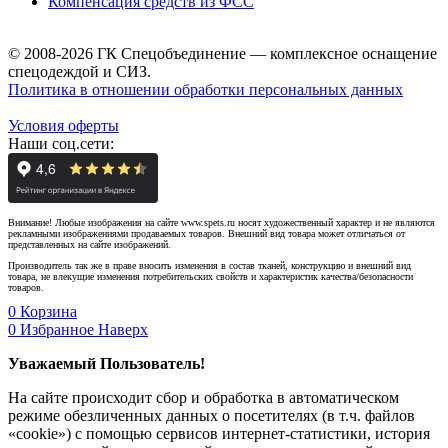
Компенсация средств из ФСС
© 2008-2026 ГК Спецобъединение — комплексное оснащение
спецодеждой и СИЗ.
Политика в отношении обработки персональных данных
Условия оферты
Наши соц.сети:
Внимание! Любые изображения на сайте www.spets.ru носят художественный характер и не являются
рекламными изображениями продаваемых товаров. Внешний вид товара может отличаться от
представленных на сайте изображений.
Производитель так же в праве вносить изменения в состав тканей, конструкцию и внешний вид
товара, не влекущие изменения потребительских свойств и характеристик качества/безопасности
товаров.
0
Корзина
0
Избранное
Наверх
Уважаемый Пользователь!
На сайте происходит сбор и обработка в автоматическом
режиме обезличенных данных о посетителях (в т.ч. файлов
«cookie») с помощью сервисов интернет-статистики, история