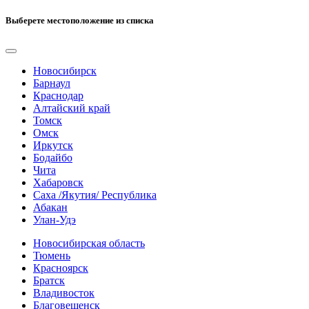
Выберете местоположение из списка
Новосибирск
Барнаул
Краснодар
Алтайский край
Томск
Омск
Иркутск
Бодайбо
Чита
Хабаровск
Саха /Якутия/ Республика
Абакан
Улан-Удэ
Новосибирская область
Тюмень
Красноярск
Братск
Владивосток
Благовещенск