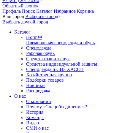
+7 (861) 201 24 04
?
Обратный звонок
Профиль
Поиск
Каталог
Избранное
Корзина
Ваш город
Выберите город
?
Выбрать другой город
Каталог
iForm™
Премиальная спецодежда и обувь
Спецодежда
Рабочая обувь
Средства защиты рук
Средства индивидуальной защиты
Спецодежда и СИЗ ХАССП
Хозяйственная группа
Подборки товаров
Новинки
Распродажа
О нас
О компании
Почему «Спецобъединение»?
История
Команда
Видео
СМИ о нас