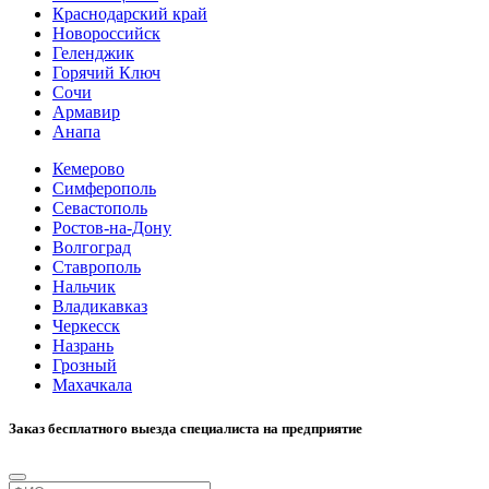
Краснодарский край
Новороссийск
Геленджик
Горячий Ключ
Сочи
Армавир
Анапа
Кемерово
Симферополь
Севастополь
Ростов-на-Дону
Волгоград
Ставрополь
Нальчик
Владикавказ
Черкесск
Назрань
Грозный
Махачкала
Заказ бесплатного выезда специалиста на предприятие