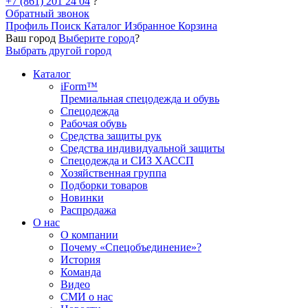
+7 (861) 201 24 04
?
Обратный звонок
Профиль
Поиск
Каталог
Избранное
Корзина
Ваш город
Выберите город
?
Выбрать другой город
Каталог
iForm™
Премиальная спецодежда и обувь
Спецодежда
Рабочая обувь
Средства защиты рук
Средства индивидуальной защиты
Спецодежда и СИЗ ХАССП
Хозяйственная группа
Подборки товаров
Новинки
Распродажа
О нас
О компании
Почему «Спецобъединение»?
История
Команда
Видео
СМИ о нас