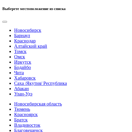
Выберете местоположение из списка
Новосибирск
Барнаул
Краснодар
Алтайский край
Томск
Омск
Иркутск
Бодайбо
Чита
Хабаровск
Саха /Якутия/ Республика
Абакан
Улан-Удэ
Новосибирская область
Тюмень
Красноярск
Братск
Владивосток
Благовещенск