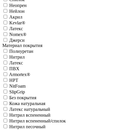
Неопрен
Нейлон
Акрил
Kevlar®
Латекс
Nomex®
Джерси
Материал покрытия
Полиуретан
Нитрил
Латекс
ПВХ
Armortex®
HPT
NitFoam
SlipGrip
Без покрытия
Кожа натуральная
Латекс натуральный
Нитрил вспененный
Нитрил вспененный/спилок
Нитрил песочный