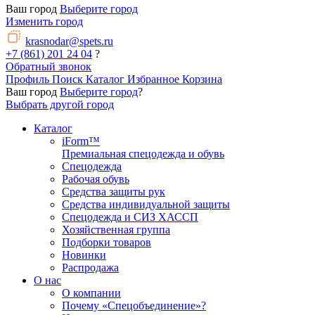
Ваш город
Выберите город
Изменить город
krasnodar@spets.ru
+7 (861) 201 24 04
?
Обратный звонок
Профиль
Поиск
Каталог
Избранное
Корзина
Ваш город
Выберите город
?
Выбрать другой город
Каталог
iForm™
Премиальная спецодежда и обувь
Спецодежда
Рабочая обувь
Средства защиты рук
Средства индивидуальной защиты
Спецодежда и СИЗ ХАССП
Хозяйственная группа
Подборки товаров
Новинки
Распродажа
О нас
О компании
Почему «Спецобъединение»?