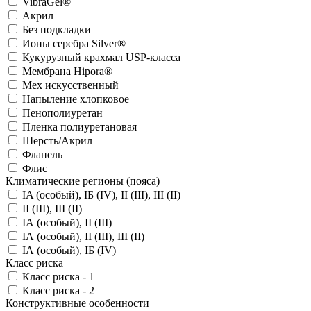
VibraGel®
Акрил
Без подкладки
Ионы серебра Silver®
Кукурузный крахмал USP-класса
Мембрана Hipora®
Мех искусственный
Напыление хлопковое
Пенополиуретан
Пленка полиуретановая
Шерсть/Акрил
Фланель
Флис
Климатические регионы (пояса)
IA (особый), IБ (IV), II (III), III (II)
II (III), III (II)
IА (особый), II (III)
IА (особый), II (III), III (II)
IА (особый), IБ (IV)
Класс риска
Класс риска - 1
Класс риска - 2
Конструктивные особенности