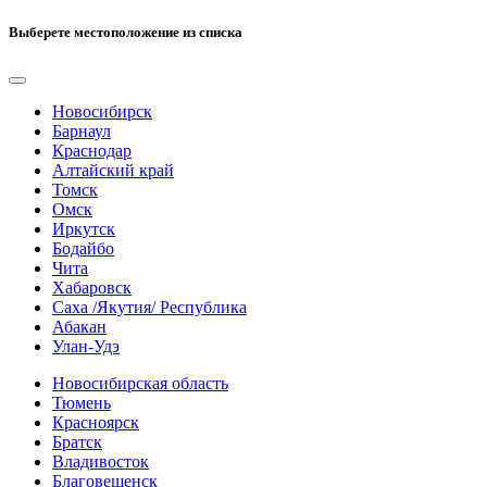
Выберете местоположение из списка
Новосибирск
Барнаул
Краснодар
Алтайский край
Томск
Омск
Иркутск
Бодайбо
Чита
Хабаровск
Саха /Якутия/ Республика
Абакан
Улан-Удэ
Новосибирская область
Тюмень
Красноярск
Братск
Владивосток
Благовещенск