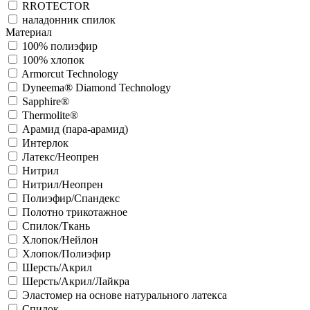
RROTECTOR
наладонник спилок
Материал
100% полиэфир
100% хлопок
Armorcut Technology
Dyneema® Diamond Technology
Sapphire®
Thermolite®
Арамид (пара-арамид)
Интерлок
Латекс/Неопрен
Нитрил
Нитрил/Неопрен
Полиэфир/Спандекс
Полотно трикотажное
Спилок/Ткань
Хлопок/Нейлон
Хлопок/Полиэфир
Шерсть/Акрил
Шерсть/Акрил/Лайкра
Эластомер на основе натурального латекса
Спилок