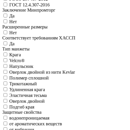
ГОСТ 12.4.307-2016
Заключение Минпромторг
Да
Нет
Расширенные размеры
Нет
Соответствует требованиям ХАССП
Да
Тип манжеты
Крага
Velcro®
Напульсник
Оверлок двойной из нити Kevlar
Полимер сплошной
Трикотажный
Удлиненная крага
Эластичная тесьма
Оверлок двойной
Подгиб края
Защитные свойства
водонепроницаемая
от ароматических веществ
от вибрации