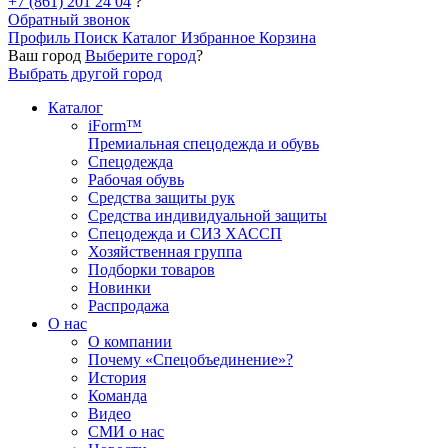
+7 (861) 201 24 04
?
Обратный звонок
Профиль
Поиск
Каталог
Избранное
Корзина
Ваш город
Выберите город
?
Выбрать другой город
Каталог
iForm™
Премиальная спецодежда и обувь
Спецодежда
Рабочая обувь
Средства защиты рук
Средства индивидуальной защиты
Спецодежда и СИЗ ХАССП
Хозяйственная группа
Подборки товаров
Новинки
Распродажа
О нас
О компании
Почему «Спецобъединение»?
История
Команда
Видео
СМИ о нас