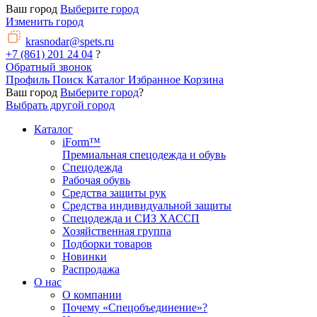
Ваш город
Выберите город
Изменить город
krasnodar@spets.ru
+7 (861) 201 24 04
?
Обратный звонок
Профиль
Поиск
Каталог
Избранное
Корзина
Ваш город
Выберите город
?
Выбрать другой город
Каталог
iForm™
Премиальная спецодежда и обувь
Спецодежда
Рабочая обувь
Средства защиты рук
Средства индивидуальной защиты
Спецодежда и СИЗ ХАССП
Хозяйственная группа
Подборки товаров
Новинки
Распродажа
О нас
О компании
Почему «Спецобъединение»?