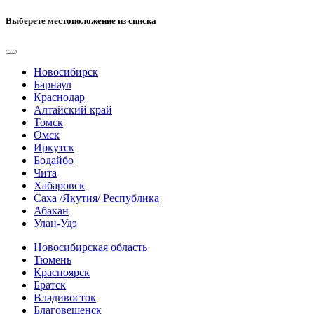
Выберете местоположение из списка
Новосибирск
Барнаул
Краснодар
Алтайский край
Томск
Омск
Иркутск
Бодайбо
Чита
Хабаровск
Саха /Якутия/ Республика
Абакан
Улан-Удэ
Новосибирская область
Тюмень
Красноярск
Братск
Владивосток
Благовещенск