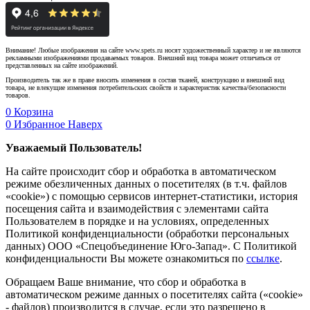
Внимание! Любые изображения на сайте www.spets.ru носят художественный характер и не являются
рекламными изображениями продаваемых товаров. Внешний вид товара может отличаться от
представленных на сайте изображений.
Производитель так же в праве вносить изменения в состав тканей, конструкцию и внешний вид
товара, не влекущие изменения потребительских свойств и характеристик качества/безопасности
товаров.
0
Корзина
0
Избранное
Наверх
Уважаемый Пользователь!
На сайте происходит сбор и обработка в автоматическом
режиме обезличенных данных о посетителях (в т.ч. файлов
«cookie») с помощью сервисов интернет-статистики, история
посещения сайта и взаимодействия с элементами сайта
Пользователем в порядке и на условиях, определенных
Политикой конфиденциальности (обработки персональных
данных) ООО «Спецобъединение Юго-Запад». С Политикой
конфиденциальности Вы можете ознакомиться по
ссылке
.
Обращаем Ваше внимание, что сбор и обработка в
автоматическом режиме данных о посетителях сайта («cookie»
- файлов) производится в случае, если это разрешено в