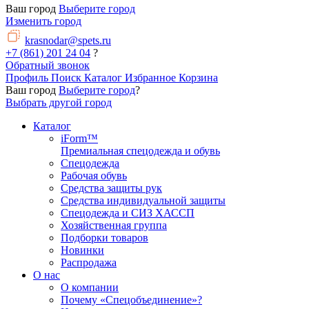
Ваш город
Выберите город
Изменить город
krasnodar@spets.ru
+7 (861) 201 24 04
?
Обратный звонок
Профиль
Поиск
Каталог
Избранное
Корзина
Ваш город
Выберите город
?
Выбрать другой город
Каталог
iForm™
Премиальная спецодежда и обувь
Спецодежда
Рабочая обувь
Средства защиты рук
Средства индивидуальной защиты
Спецодежда и СИЗ ХАССП
Хозяйственная группа
Подборки товаров
Новинки
Распродажа
О нас
О компании
Почему «Спецобъединение»?