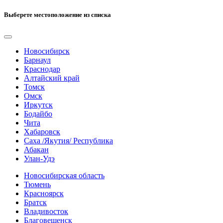
Выберете местоположение из списка
Новосибирск
Барнаул
Краснодар
Алтайский край
Томск
Омск
Иркутск
Бодайбо
Чита
Хабаровск
Саха /Якутия/ Республика
Абакан
Улан-Удэ
Новосибирская область
Тюмень
Красноярск
Братск
Владивосток
Благовещенск