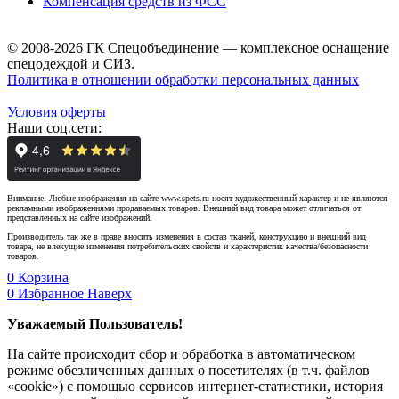
Компенсация средств из ФСС
© 2008-2026 ГК Спецобъединение — комплексное оснащение
спецодеждой и СИЗ.
Политика в отношении обработки персональных данных
Условия оферты
Наши соц.сети:
Внимание! Любые изображения на сайте www.spets.ru носят художественный характер и не являются
рекламными изображениями продаваемых товаров. Внешний вид товара может отличаться от
представленных на сайте изображений.
Производитель так же в праве вносить изменения в состав тканей, конструкцию и внешний вид
товара, не влекущие изменения потребительских свойств и характеристик качества/безопасности
товаров.
0
Корзина
0
Избранное
Наверх
Уважаемый Пользователь!
На сайте происходит сбор и обработка в автоматическом
режиме обезличенных данных о посетителях (в т.ч. файлов
«cookie») с помощью сервисов интернет-статистики, история