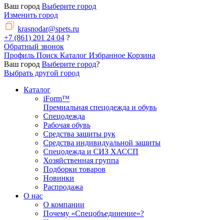
Ваш город
Выберите город
Изменить город
krasnodar@spets.ru
+7 (861) 201 24 04
?
Обратный звонок
Профиль
Поиск
Каталог
Избранное
Корзина
Ваш город
Выберите город
?
Выбрать другой город
Каталог
iForm™
Премиальная спецодежда и обувь
Спецодежда
Рабочая обувь
Средства защиты рук
Средства индивидуальной защиты
Спецодежда и СИЗ ХАССП
Хозяйственная группа
Подборки товаров
Новинки
Распродажа
О нас
О компании
Почему «Спецобъединение»?