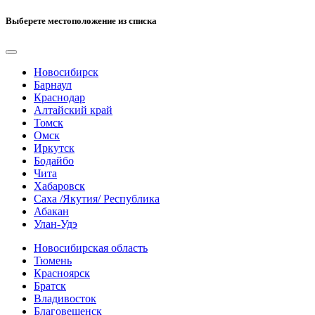
Выберете местоположение из списка
Новосибирск
Барнаул
Краснодар
Алтайский край
Томск
Омск
Иркутск
Бодайбо
Чита
Хабаровск
Саха /Якутия/ Республика
Абакан
Улан-Удэ
Новосибирская область
Тюмень
Красноярск
Братск
Владивосток
Благовещенск