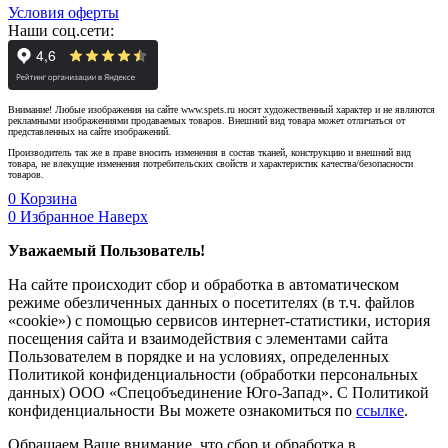
Условия оферты
Наши соц.сети:
Внимание! Любые изображения на сайте www.spets.ru носят художественный характер и не являются
рекламными изображениями продаваемых товаров. Внешний вид товара может отличаться от
представленных на сайте изображений.
Производитель так же в праве вносить изменения в состав тканей, конструкцию и внешний вид
товара, не влекущие изменения потребительских свойств и характеристик качества/безопасности
товаров.
0
Корзина
0
Избранное
Наверх
Уважаемый Пользователь!
На сайте происходит сбор и обработка в автоматическом
режиме обезличенных данных о посетителях (в т.ч. файлов
«cookie») с помощью сервисов интернет-статистики, история
посещения сайта и взаимодействия с элементами сайта
Пользователем в порядке и на условиях, определенных
Политикой конфиденциальности (обработки персональных
данных) ООО «Спецобъединение Юго-Запад». С Политикой
конфиденциальности Вы можете ознакомиться по
ссылке
.
Обращаем Ваше внимание, что сбор и обработка в