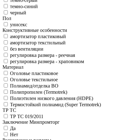
темно-серый
темно-синий
черный
Пол
унисекс
Конструктивные особенности
амортизатор пластиковый
амортизатор текстильный
без вентиляции
регулировка размера - реечная
регулировка размера - храповиком
Материал
Оголовье пластиковое
Оголовье текстильное
Полиамид/отделка ВО
Полипропилен (Termotrek)
Полиэтилен низкого давления (HDPE)
Термостойкий полиамид (Super Termotrek)
ТР ТС
ТР ТС 019/2011
Заключение Минпромторг
Да
Нет