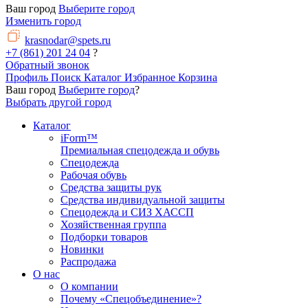
Ваш город
Выберите город
Изменить город
krasnodar@spets.ru
+7 (861) 201 24 04
?
Обратный звонок
Профиль
Поиск
Каталог
Избранное
Корзина
Ваш город
Выберите город
?
Выбрать другой город
Каталог
iForm™
Премиальная спецодежда и обувь
Спецодежда
Рабочая обувь
Средства защиты рук
Средства индивидуальной защиты
Спецодежда и СИЗ ХАССП
Хозяйственная группа
Подборки товаров
Новинки
Распродажа
О нас
О компании
Почему «Спецобъединение»?