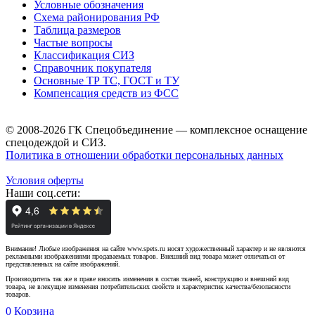
Условные обозначения
Схема районирования РФ
Таблица размеров
Частые вопросы
Классификация СИЗ
Справочник покупателя
Основные ТР ТС, ГОСТ и ТУ
Компенсация средств из ФСС
© 2008-2026 ГК Спецобъединение — комплексное оснащение
спецодеждой и СИЗ.
Политика в отношении обработки персональных данных
Условия оферты
Наши соц.сети:
Внимание! Любые изображения на сайте www.spets.ru носят художественный характер и не являются
рекламными изображениями продаваемых товаров. Внешний вид товара может отличаться от
представленных на сайте изображений.
Производитель так же в праве вносить изменения в состав тканей, конструкцию и внешний вид
товара, не влекущие изменения потребительских свойств и характеристик качества/безопасности
товаров.
0
Корзина