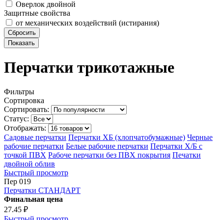
Оверлок двойной
Защитные свойства
от механических воздействий (истирания)
Перчатки трикотажные
Фильтры
Сортировка
Сортировать:
Статус:
Отображать:
Садовые перчатки
Перчатки ХБ (хлопчатобумажные)
Черные
рабочие перчатки
Белые рабочие перчатки
Перчатки Х/Б с
точкой ПВХ
Рабоче перчатки без ПВХ покрытия
Печатки
двойной облив
Быстрый просмотр
Пер 019
Перчатки СТАНДАРТ
Финальная цена
27.45 ₽
Быстрый просмотр