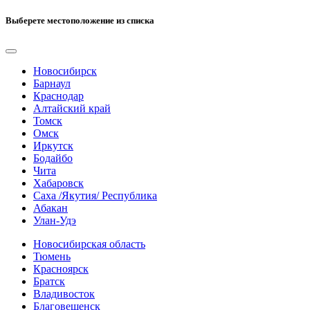
Выберете местоположение из списка
Новосибирск
Барнаул
Краснодар
Алтайский край
Томск
Омск
Иркутск
Бодайбо
Чита
Хабаровск
Саха /Якутия/ Республика
Абакан
Улан-Удэ
Новосибирская область
Тюмень
Красноярск
Братск
Владивосток
Благовещенск