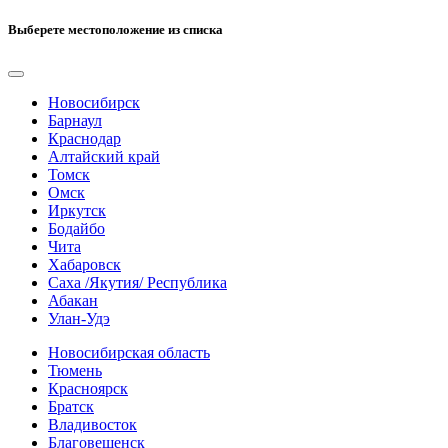
Выберете местоположение из списка
Новосибирск
Барнаул
Краснодар
Алтайский край
Томск
Омск
Иркутск
Бодайбо
Чита
Хабаровск
Саха /Якутия/ Республика
Абакан
Улан-Удэ
Новосибирская область
Тюмень
Красноярск
Братск
Владивосток
Благовещенск