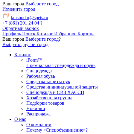
Ваш город
Выберите город
Изменить город
krasnodar@spets.ru
+7 (861) 201 24 04
?
Обратный звонок
Профиль
Поиск
Каталог
Избранное
Корзина
Ваш город
Выберите город
?
Выбрать другой город
Каталог
iForm™
Премиальная спецодежда и обувь
Спецодежда
Рабочая обувь
Средства защиты рук
Средства индивидуальной защиты
Спецодежда и СИЗ ХАССП
Хозяйственная группа
Подборки товаров
Новинки
Распродажа
О нас
О компании
Почему «Спецобъединение»?