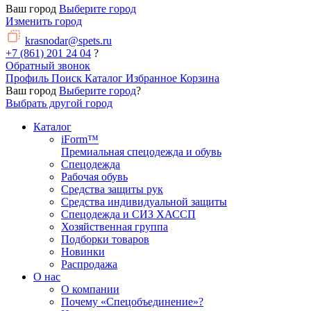
Ваш город
Выберите город
Изменить город
krasnodar@spets.ru
+7 (861) 201 24 04
?
Обратный звонок
Профиль
Поиск
Каталог
Избранное
Корзина
Ваш город
Выберите город
?
Выбрать другой город
Каталог
iForm™
Премиальная спецодежда и обувь
Спецодежда
Рабочая обувь
Средства защиты рук
Средства индивидуальной защиты
Спецодежда и СИЗ ХАССП
Хозяйственная группа
Подборки товаров
Новинки
Распродажа
О нас
О компании
Почему «Спецобъединение»?