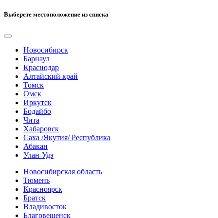
Выберете местоположение из списка
Новосибирск
Барнаул
Краснодар
Алтайский край
Томск
Омск
Иркутск
Бодайбо
Чита
Хабаровск
Саха /Якутия/ Республика
Абакан
Улан-Удэ
Новосибирская область
Тюмень
Красноярск
Братск
Владивосток
Благовещенск