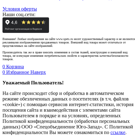
Условия оферты
Наши соц.сети:
Внимание! Любые изображения на сайте www.spets.ru носят художественный характер и не являются
рекламными изображениями продаваемых товаров. Внешний вид товара может отличаться от
представленных на сайте изображений.
Производитель так же в праве вносить изменения в состав тканей, конструкцию и внешний вид
товара, не влекущие изменения потребительских свойств и характеристик качества/безопасности
товаров.
0
Корзина
0
Избранное
Наверх
Уважаемый Пользователь!
На сайте происходит сбор и обработка в автоматическом
режиме обезличенных данных о посетителях (в т.ч. файлов
«cookie») с помощью сервисов интернет-статистики, история
посещения сайта и взаимодействия с элементами сайта
Пользователем в порядке и на условиях, определенных
Политикой конфиденциальности (обработки персональных
данных) ООО «Спецобъединение Юго-Запад». С Политикой
конфиденциальности Вы можете ознакомиться по
ссылке
.