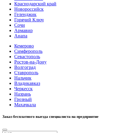
Краснодарский край
Новороссийск
Геленджик
Горячий Ключ
Сочи
Армавир
Анапа
Кемерово
Симферополь
Севастополь
Ростов-на-Дону
Волгоград
Ставрополь
Нальчик
Владикавказ
Черкесск
Назрань
Грозный
Махачкала
Заказ бесплатного выезда специалиста на предприятие