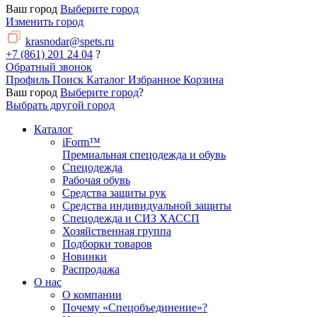
Ваш город
Выберите город
Изменить город
krasnodar@spets.ru
+7 (861) 201 24 04
?
Обратный звонок
Профиль
Поиск
Каталог
Избранное
Корзина
Ваш город
Выберите город
?
Выбрать другой город
Каталог
iForm™
Премиальная спецодежда и обувь
Спецодежда
Рабочая обувь
Средства защиты рук
Средства индивидуальной защиты
Спецодежда и СИЗ ХАССП
Хозяйственная группа
Подборки товаров
Новинки
Распродажа
О нас
О компании
Почему «Спецобъединение»?