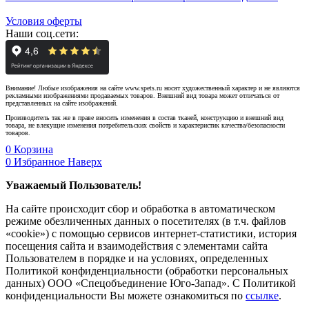
Условия оферты
Наши соц.сети:
Внимание! Любые изображения на сайте www.spets.ru носят художественный характер и не являются
рекламными изображениями продаваемых товаров. Внешний вид товара может отличаться от
представленных на сайте изображений.
Производитель так же в праве вносить изменения в состав тканей, конструкцию и внешний вид
товара, не влекущие изменения потребительских свойств и характеристик качества/безопасности
товаров.
0
Корзина
0
Избранное
Наверх
Уважаемый Пользователь!
На сайте происходит сбор и обработка в автоматическом
режиме обезличенных данных о посетителях (в т.ч. файлов
«cookie») с помощью сервисов интернет-статистики, история
посещения сайта и взаимодействия с элементами сайта
Пользователем в порядке и на условиях, определенных
Политикой конфиденциальности (обработки персональных
данных) ООО «Спецобъединение Юго-Запад». С Политикой
конфиденциальности Вы можете ознакомиться по
ссылке
.