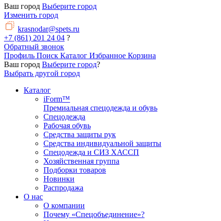
Ваш город
Выберите город
Изменить город
krasnodar@spets.ru
+7 (861) 201 24 04
?
Обратный звонок
Профиль
Поиск
Каталог
Избранное
Корзина
Ваш город
Выберите город
?
Выбрать другой город
Каталог
iForm™
Премиальная спецодежда и обувь
Спецодежда
Рабочая обувь
Средства защиты рук
Средства индивидуальной защиты
Спецодежда и СИЗ ХАССП
Хозяйственная группа
Подборки товаров
Новинки
Распродажа
О нас
О компании
Почему «Спецобъединение»?