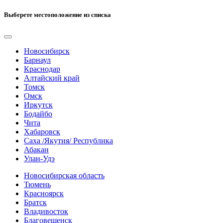
Выберете местоположение из списка
Новосибирск
Барнаул
Краснодар
Алтайский край
Томск
Омск
Иркутск
Бодайбо
Чита
Хабаровск
Саха /Якутия/ Республика
Абакан
Улан-Удэ
Новосибирская область
Тюмень
Красноярск
Братск
Владивосток
Благовещенск