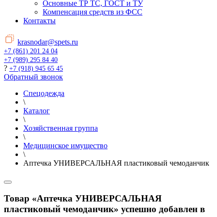
Основные ТР ТС, ГОСТ и ТУ
Компенсация средств из ФСС
Контакты
krasnodar@spets.ru
+7 (861) 201 24 04
+7 (989) 295 84 40
?
+7 (918) 945 65 45
Обратный звонок
Спецодежда
\
Каталог
\
Хозяйственная группа
\
Медицинское имущество
\
Аптечка УНИВЕРСАЛЬНАЯ пластиковый чемоданчик
Товар «Аптечка УНИВЕРСАЛЬНАЯ
пластиковый чемоданчик» успешно добавлен в