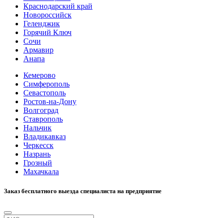
Краснодарский край
Новороссийск
Геленджик
Горячий Ключ
Сочи
Армавир
Анапа
Кемерово
Симферополь
Севастополь
Ростов-на-Дону
Волгоград
Ставрополь
Нальчик
Владикавказ
Черкесск
Назрань
Грозный
Махачкала
Заказ бесплатного выезда специалиста на предприятие