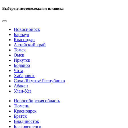
Выберете местоположение из списка
Новосибирск
Барнаул
Краснодар
Алтайский край
Томск
Омск
Иркутск
Бодайбо
Чита
Хабаровск
Саха /Якутия/ Республика
Абакан
Улан-Удэ
Новосибирская область
Тюмень
Красноярск
Братск
Владивосток
Благовещенск