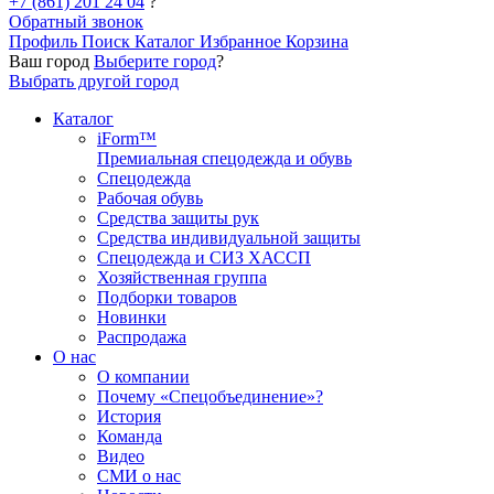
+7 (861) 201 24 04
?
Обратный звонок
Профиль
Поиск
Каталог
Избранное
Корзина
Ваш город
Выберите город
?
Выбрать другой город
Каталог
iForm™
Премиальная спецодежда и обувь
Спецодежда
Рабочая обувь
Средства защиты рук
Средства индивидуальной защиты
Спецодежда и СИЗ ХАССП
Хозяйственная группа
Подборки товаров
Новинки
Распродажа
О нас
О компании
Почему «Спецобъединение»?
История
Команда
Видео
СМИ о нас