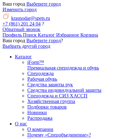
Ваш город
Выберите город
Изменить город
krasnodar@spets.ru
+7 (861) 201 24 04
?
Обратный звонок
Профиль
Поиск
Каталог
Избранное
Корзина
Ваш город
Выберите город
?
Выбрать другой город
Каталог
iForm™
Премиальная спецодежда и обувь
Спецодежда
Рабочая обувь
Средства защиты рук
Средства индивидуальной защиты
Спецодежда и СИЗ ХАССП
Хозяйственная группа
Подборки товаров
Новинки
Распродажа
О нас
О компании
Почему «Спецобъединение»?