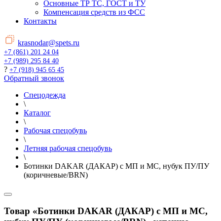
Основные ТР ТС, ГОСТ и ТУ
Компенсация средств из ФСС
Контакты
krasnodar@spets.ru
+7 (861) 201 24 04
+7 (989) 295 84 40
?
+7 (918) 945 65 45
Обратный звонок
Спецодежда
\
Каталог
\
Рабочая спецобувь
\
Летняя рабочая спецобувь
\
Ботинки DAKAR (ДАКАР) с МП и МС, нубук ПУ/ПУ
(коричневые/BRN)
Товар «Ботинки DAKAR (ДАКАР) с МП и МС,