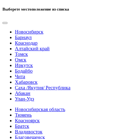
Выберете местоположение из списка
Новосибирск
Барнаул
Краснодар
Алтайский край
Томск
Омск
Иркутск
Бодайбо
Чита
Хабаровск
Саха /Якутия/ Республика
Абакан
Улан-Удэ
Новосибирская область
Тюмень
Красноярск
Братск
Владивосток
Благовещенск