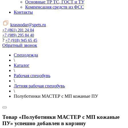
Основные ТР ТС, ГОСТ и ТУ
Компенсация средств из ФСС
Контакты
krasnodar@spets.ru
+7 (861) 201 24 04
+7 (989) 295 84 40
?
+7 (918) 945 65 45
Обратный звонок
Спецодежда
\
Каталог
\
Рабочая спецобувь
\
Летняя рабочая спецобувь
\
Полуботинки МАСТЕР с МП кожаные ПУ
Товар «Полуботинки МАСТЕР с МП кожаные
ПУ» успешно добавлен в корзину