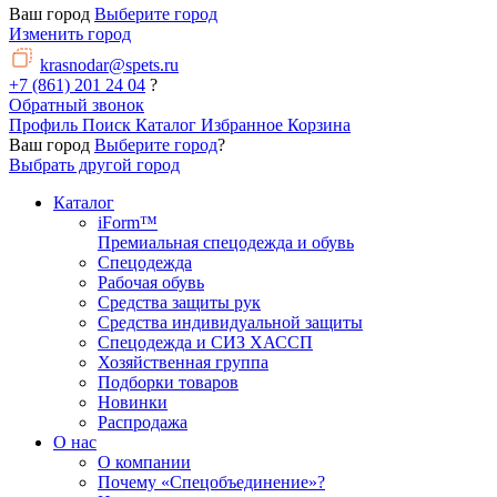
Ваш город
Выберите город
Изменить город
krasnodar@spets.ru
+7 (861) 201 24 04
?
Обратный звонок
Профиль
Поиск
Каталог
Избранное
Корзина
Ваш город
Выберите город
?
Выбрать другой город
Каталог
iForm™
Премиальная спецодежда и обувь
Спецодежда
Рабочая обувь
Средства защиты рук
Средства индивидуальной защиты
Спецодежда и СИЗ ХАССП
Хозяйственная группа
Подборки товаров
Новинки
Распродажа
О нас
О компании
Почему «Спецобъединение»?