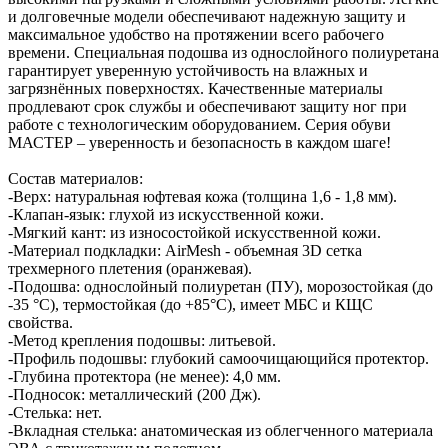
и долговечные модели обеспечивают надежную защиту и
максимальное удобство на протяжении всего рабочего
времени. Специальная подошва из однослойного полиуретана
гарантирует уверенную устойчивость на влажных и
загрязнённых поверхностях. Качественные материалы
продлевают срок службы и обеспечивают защиту ног при
работе с технологическим оборудованием. Серия обуви
МАСТЕР – уверенность и безопасность в каждом шаге!
Состав материалов:
-Верх: натуральная юфтевая кожа (толщина 1,6 - 1,8 мм).
-Клапан-язык: глухой из искусственной кожи.
-Мягкий кант: из износостойкой искусственной кожи.
-Материал подкладки: AirMesh - объемная 3D сетка
трехмерного плетения (оранжевая).
-Подошва: однослойный полиуретан (ПУ), морозостойкая (до
-35 °С), термостойкая (до +85°С), имеет МБС и КЩС
свойства.
-Метод крепления подошвы: литьевой.
-Профиль подошвы: глубокий самоочищающийся протектор.
-Глубина протектора (не менее): 4,0 мм.
-Подносок: металлический (200 Дж).
-Стелька: нет.
-Вкладная стелька: анатомическая из облегченного материала