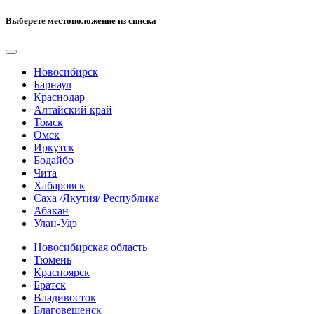
Выберете местоположение из списка
Новосибирск
Барнаул
Краснодар
Алтайский край
Томск
Омск
Иркутск
Бодайбо
Чита
Хабаровск
Саха /Якутия/ Республика
Абакан
Улан-Удэ
Новосибирская область
Тюмень
Красноярск
Братск
Владивосток
Благовещенск