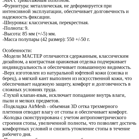
ЭВА с трикотажным полотном.
-Фурнитура: металлическая, не деформируется при
интенсивной эксплуатации, обеспечивает долговечность и
надежность фиксации.
-Шнуровка: классическая, перекрестная.
-Полнота: 9.
-Высота: 85 мм (+/-5) мм.
-Масса полупары (42 размер): 550 +/-50 г.
Особенности:
-Модели МАСТЕР отличаются сдержанным, классическим
дизайном, а контрастная оранжевая отделка подчеркивает
индивидуальность и обеспечивает повышенную видимость.
-Верх изготовлен из натуральной юфтевой кожи (союзка и
берец), а мягкий кант выполнен из искусственной кожи, что
обеспечивает надежную защиту, комфорт и долговечность в
сложных условиях труда.
-Глухой клапан-язык, исключает попадание внутрь влаги,
пыли и мелких предметов.
-Подкладка AirMesh - объемная 3D сетка трехмерного
плетения отводит влагу от стопы и обеспечивает комфорт.
-Колодка сконструирована с учетом антропометрического
строения стопы, увеличенной полноты, что позволяет достичь
комфортных условий и снизить утомление стопы в течение
рабочего дня.