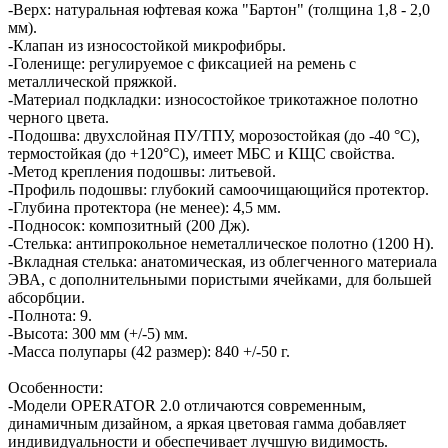
-Верх: натуральная юфтевая кожа "Бартон" (толщина 1,8 - 2,0
мм).
-Клапан из износостойкой микрофибры.
-Голенище: регулируемое с фиксацией на ремень с
металлической пряжкой.
-Материал подкладки: износостойкое трикотажное полотно
черного цвета.
-Подошва: двухслойная ПУ/ТПУ, морозостойкая (до -40 °С),
термостойкая (до +120°С), имеет МБС и КЩС свойства.
-Метод крепления подошвы: литьевой.
-Профиль подошвы: глубокий самоочищающийся протектор.
-Глубина протектора (не менее): 4,5 мм.
-Подносок: композитный (200 Дж).
-Стелька: антипрокольное неметаллическое полотно (1200 Н).
-Вкладная стелька: анатомическая, из облегченного материала
ЭВА, с дополнительными пористыми ячейками, для большей
абсорбции.
-Полнота: 9.
-Высота: 300 мм (+/-5) мм.
-Масса полупары (42 размер): 840 +/-50 г.
Особенности:
-Модели OPERATOR 2.0 отличаются современным,
динамичным дизайном, а яркая цветовая гамма добавляет
индивидуальности и обеспечивает лучшую видимость.