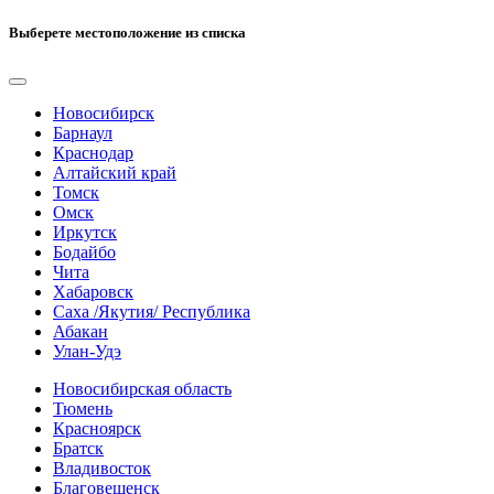
Выберете местоположение из списка
Новосибирск
Барнаул
Краснодар
Алтайский край
Томск
Омск
Иркутск
Бодайбо
Чита
Хабаровск
Саха /Якутия/ Республика
Абакан
Улан-Удэ
Новосибирская область
Тюмень
Красноярск
Братск
Владивосток
Благовещенск