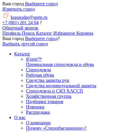
Ваш город
Выберите город
Изменить город
krasnodar@spets.ru
+7 (861) 201 24 04
?
Обратный звонок
Профиль
Поиск
Каталог
Избранное
Корзина
Ваш город
Выберите город
?
Выбрать другой город
Каталог
iForm™
Премиальная спецодежда и обувь
Спецодежда
Рабочая обувь
Средства защиты рук
Средства индивидуальной защиты
Спецодежда и СИЗ ХАССП
Хозяйственная группа
Подборки товаров
Новинки
Распродажа
О нас
О компании
Почему «Спецобъединение»?