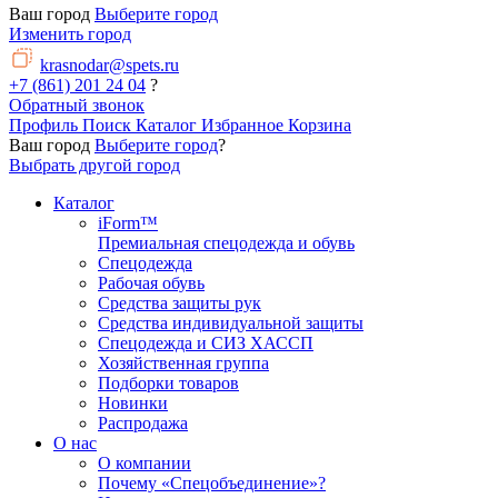
Ваш город
Выберите город
Изменить город
krasnodar@spets.ru
+7 (861) 201 24 04
?
Обратный звонок
Профиль
Поиск
Каталог
Избранное
Корзина
Ваш город
Выберите город
?
Выбрать другой город
Каталог
iForm™
Премиальная спецодежда и обувь
Спецодежда
Рабочая обувь
Средства защиты рук
Средства индивидуальной защиты
Спецодежда и СИЗ ХАССП
Хозяйственная группа
Подборки товаров
Новинки
Распродажа
О нас
О компании
Почему «Спецобъединение»?