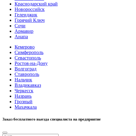
Краснодарский край
Новороссийск
Геленджик
Горячий Ключ
Сочи
Армавир
Анапа
Кемерово
Симферополь
Севастополь
Ростов-на-Дону
Волгоград
Ставрополь
Нальчик
Владикавказ
Черкесск
Назрань
Грозный
Махачкала
Заказ бесплатного выезда специалиста на предприятие