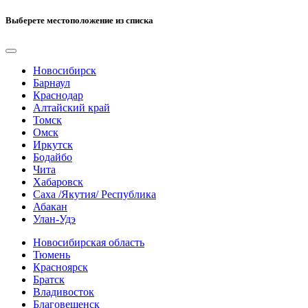
Выберете местоположение из списка
Новосибирск
Барнаул
Краснодар
Алтайский край
Томск
Омск
Иркутск
Бодайбо
Чита
Хабаровск
Саха /Якутия/ Республика
Абакан
Улан-Удэ
Новосибирская область
Тюмень
Красноярск
Братск
Владивосток
Благовещенск