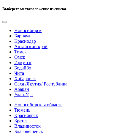
Выберете местоположение из списка
Новосибирск
Барнаул
Краснодар
Алтайский край
Томск
Омск
Иркутск
Бодайбо
Чита
Хабаровск
Саха /Якутия/ Республика
Абакан
Улан-Удэ
Новосибирская область
Тюмень
Красноярск
Братск
Владивосток
Благовещенск