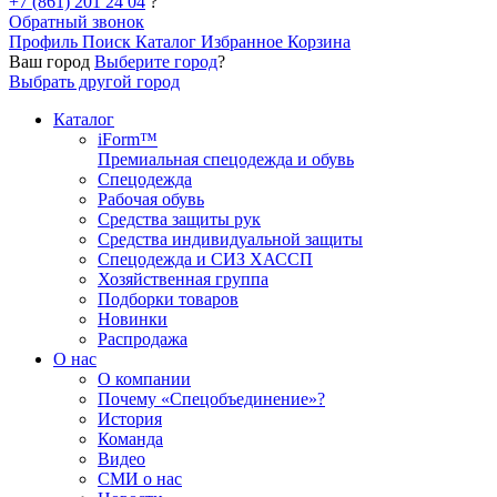
+7 (861) 201 24 04
?
Обратный звонок
Профиль
Поиск
Каталог
Избранное
Корзина
Ваш город
Выберите город
?
Выбрать другой город
Каталог
iForm™
Премиальная спецодежда и обувь
Спецодежда
Рабочая обувь
Средства защиты рук
Средства индивидуальной защиты
Спецодежда и СИЗ ХАССП
Хозяйственная группа
Подборки товаров
Новинки
Распродажа
О нас
О компании
Почему «Спецобъединение»?
История
Команда
Видео
СМИ о нас