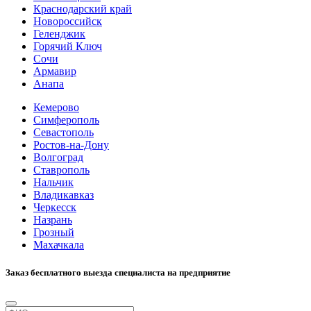
Краснодарский край
Новороссийск
Геленджик
Горячий Ключ
Сочи
Армавир
Анапа
Кемерово
Симферополь
Севастополь
Ростов-на-Дону
Волгоград
Ставрополь
Нальчик
Владикавказ
Черкесск
Назрань
Грозный
Махачкала
Заказ бесплатного выезда специалиста на предприятие