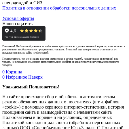
спецодеждой и СИЗ.
Политика в отношении обработки персональных данных
Условия оферты
Наши соц.сети:
Внимание! Любые изображения на сайте www.spets.ru носят художественный характер и не являются
рекламными изображениями продаваемых товаров. Внешний вид товара может отличаться от
представленных на сайте изображений.
Производитель так же в праве вносить изменения в состав тканей, конструкцию и внешний вид
товара, не влекущие изменения потребительских свойств и характеристик качества/безопасности
товаров.
0
Корзина
0
Избранное
Наверх
Уважаемый Пользователь!
На сайте происходит сбор и обработка в автоматическом
режиме обезличенных данных о посетителях (в т.ч. файлов
«cookie») с помощью сервисов интернет-статистики, история
посещения сайта и взаимодействия с элементами сайта
Пользователем в порядке и на условиях, определенных
Политикой конфиденциальности (обработки персональных
данных) ООО «Спецобъединение Юго-Запад». С Политикой