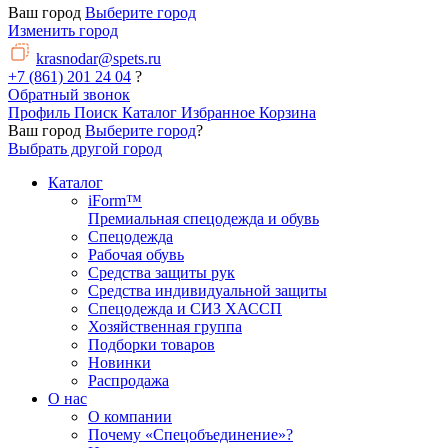
Ваш город
Выберите город
Изменить город
krasnodar@spets.ru
+7 (861) 201 24 04
?
Обратный звонок
Профиль
Поиск
Каталог
Избранное
Корзина
Ваш город
Выберите город
?
Выбрать другой город
Каталог
iForm™
Премиальная спецодежда и обувь
Спецодежда
Рабочая обувь
Средства защиты рук
Средства индивидуальной защиты
Спецодежда и СИЗ ХАССП
Хозяйственная группа
Подборки товаров
Новинки
Распродажа
О нас
О компании
Почему «Спецобъединение»?