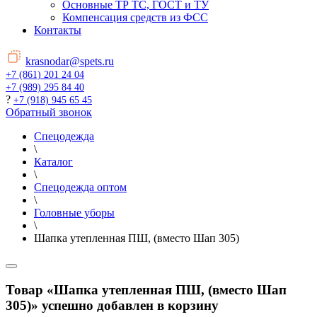
Основные ТР ТС, ГОСТ и ТУ
Компенсация средств из ФСС
Контакты
krasnodar@spets.ru
+7 (861) 201 24 04
+7 (989) 295 84 40
?
+7 (918) 945 65 45
Обратный звонок
Спецодежда
\
Каталог
\
Спецодежда оптом
\
Головные уборы
\
Шапка утепленная ПШ, (вместо Шап 305)
Товар «Шапка утепленная ПШ, (вместо Шап
305)» успешно добавлен в корзину