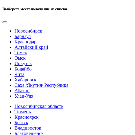
Выберете местоположение из списка
Новосибирск
Барнаул
Краснодар
Алтайский край
Томск
Омск
Иркутск
Бодайбо
Чита
Хабаровск
Саха /Якутия/ Республика
Абакан
Улан-Удэ
Новосибирская область
Тюмень
Красноярск
Братск
Владивосток
Благовещенск