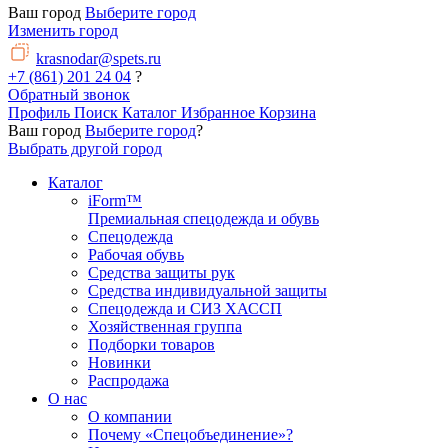
Ваш город
Выберите город
Изменить город
krasnodar@spets.ru
+7 (861) 201 24 04
?
Обратный звонок
Профиль
Поиск
Каталог
Избранное
Корзина
Ваш город
Выберите город
?
Выбрать другой город
Каталог
iForm™
Премиальная спецодежда и обувь
Спецодежда
Рабочая обувь
Средства защиты рук
Средства индивидуальной защиты
Спецодежда и СИЗ ХАССП
Хозяйственная группа
Подборки товаров
Новинки
Распродажа
О нас
О компании
Почему «Спецобъединение»?