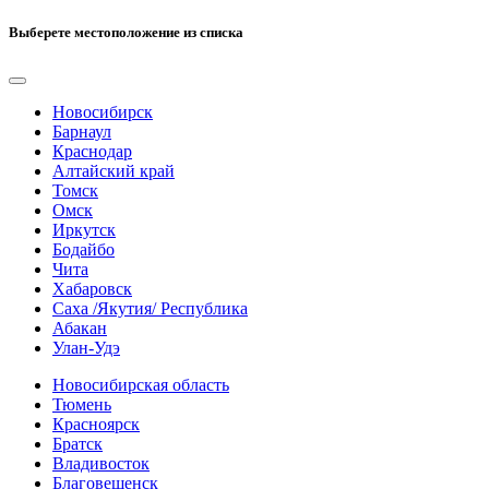
Выберете местоположение из списка
Новосибирск
Барнаул
Краснодар
Алтайский край
Томск
Омск
Иркутск
Бодайбо
Чита
Хабаровск
Саха /Якутия/ Республика
Абакан
Улан-Удэ
Новосибирская область
Тюмень
Красноярск
Братск
Владивосток
Благовещенск