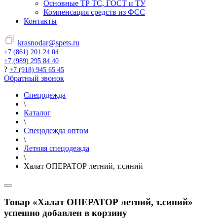
Основные ТР ТС, ГОСТ и ТУ
Компенсация средств из ФСС
Контакты
krasnodar@spets.ru
+7 (861) 201 24 04
+7 (989) 295 84 40
?
+7 (918) 945 65 45
Обратный звонок
Спецодежда
\
Каталог
\
Спецодежда оптом
\
Летняя спецодежда
\
Халат ОПЕРАТОР летний, т.синий
Товар «Халат ОПЕРАТОР летний, т.синий»
успешно добавлен в корзину