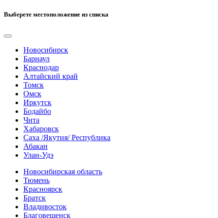
Выберете местоположение из списка
Новосибирск
Барнаул
Краснодар
Алтайский край
Томск
Омск
Иркутск
Бодайбо
Чита
Хабаровск
Саха /Якутия/ Республика
Абакан
Улан-Удэ
Новосибирская область
Тюмень
Красноярск
Братск
Владивосток
Благовещенск