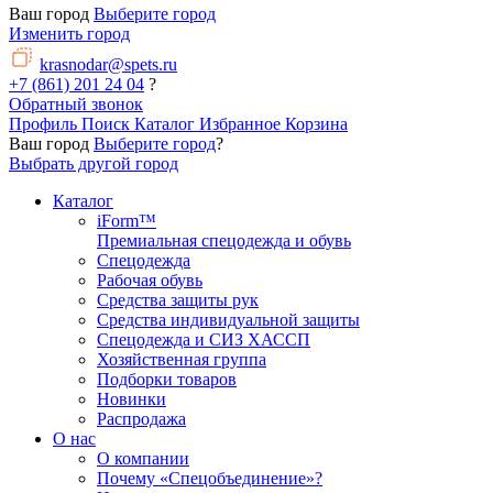
Ваш город
Выберите город
Изменить город
krasnodar@spets.ru
+7 (861) 201 24 04
?
Обратный звонок
Профиль
Поиск
Каталог
Избранное
Корзина
Ваш город
Выберите город
?
Выбрать другой город
Каталог
iForm™
Премиальная спецодежда и обувь
Спецодежда
Рабочая обувь
Средства защиты рук
Средства индивидуальной защиты
Спецодежда и СИЗ ХАССП
Хозяйственная группа
Подборки товаров
Новинки
Распродажа
О нас
О компании
Почему «Спецобъединение»?