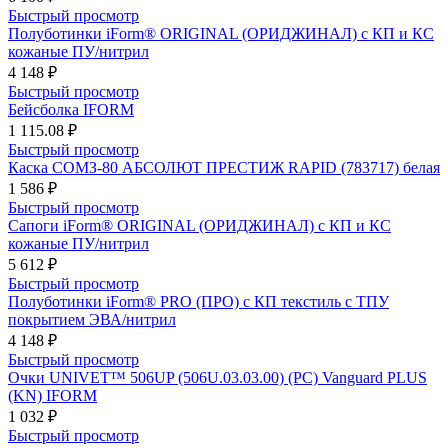
Быстрый просмотр
Полуботинки iForm® ORIGINAL (ОРИДЖИНАЛ) с КП и КС
кожаные ПУ/нитрил
4 148 ₽
Быстрый просмотр
Бейсболка IFORM
1 115.08 ₽
Быстрый просмотр
Каска СОМЗ-80 АБСОЛЮТ ПРЕСТИЖ RAPID (783717) белая
1 586 ₽
Быстрый просмотр
Сапоги iForm® ORIGINAL (ОРИДЖИНАЛ) с КП и КС
кожаные ПУ/нитрил
5 612 ₽
Быстрый просмотр
Полуботинки iForm® PRO (ПРО) с КП текстиль с ТПУ
покрытием ЭВА/нитрил
4 148 ₽
Быстрый просмотр
Очки UNIVET™ 506UP (506U.03.03.00) (РС) Vanguard PLUS
(KN) IFORM
1 032 ₽
Быстрый просмотр