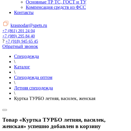
Основные ТР ТС, ГОСТ и ТУ
Компенсация средств из ФСС
Контакты
krasnodar@spets.ru
+7 (861) 201 24 04
+7 (989) 295 84 40
?
+7 (918) 945 65 45
Обратный звонок
Спецодежда
\
Каталог
\
Спецодежда оптом
\
Летняя спецодежда
\
Куртка ТУРБО летняя, василек, женская
Товар «Куртка ТУРБО летняя, василек,
женская» успешно добавлен в корзину