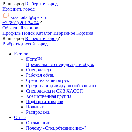
Ваш город
Выберите город
Изменить город
krasnodar@spets.ru
+7 (861) 201 24 04
?
Обратный звонок
Профиль
Поиск
Каталог
Избранное
Корзина
Ваш город
Выберите город
?
Выбрать другой город
Каталог
iForm™
Премиальная спецодежда и обувь
Спецодежда
Рабочая обувь
Средства защиты рук
Средства индивидуальной защиты
Спецодежда и СИЗ ХАССП
Хозяйственная группа
Подборки товаров
Новинки
Распродажа
О нас
О компании
Почему «Спецобъединение»?