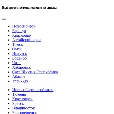
Выберете местоположение из списка
Новосибирск
Барнаул
Краснодар
Алтайский край
Томск
Омск
Иркутск
Бодайбо
Чита
Хабаровск
Саха /Якутия/ Республика
Абакан
Улан-Удэ
Новосибирская область
Тюмень
Красноярск
Братск
Владивосток
Благовещенск