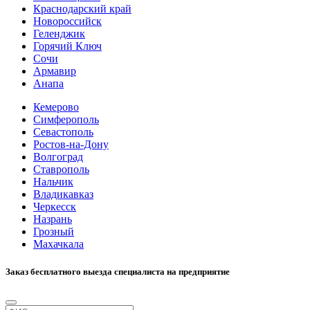
Краснодарский край
Новороссийск
Геленджик
Горячий Ключ
Сочи
Армавир
Анапа
Кемерово
Симферополь
Севастополь
Ростов-на-Дону
Волгоград
Ставрополь
Нальчик
Владикавказ
Черкесск
Назрань
Грозный
Махачкала
Заказ бесплатного выезда специалиста на предприятие