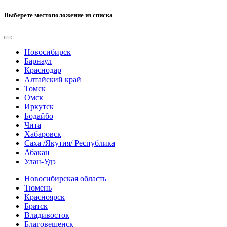
Выберете местоположение из списка
Новосибирск
Барнаул
Краснодар
Алтайский край
Томск
Омск
Иркутск
Бодайбо
Чита
Хабаровск
Саха /Якутия/ Республика
Абакан
Улан-Удэ
Новосибирская область
Тюмень
Красноярск
Братск
Владивосток
Благовещенск