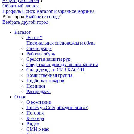
+7 (861) 201 24 04
?
Обратный звонок
Профиль
Поиск
Каталог
Избранное
Корзина
Ваш город
Выберите город
?
Выбрать другой город
Каталог
iForm™
Премиальная спецодежда и обувь
Спецодежда
Рабочая обувь
Средства защиты рук
Средства индивидуальной защиты
Спецодежда и СИЗ ХАССП
Хозяйственная группа
Подборки товаров
Новинки
Распродажа
О нас
О компании
Почему «Спецобъединение»?
История
Команда
Видео
СМИ о нас