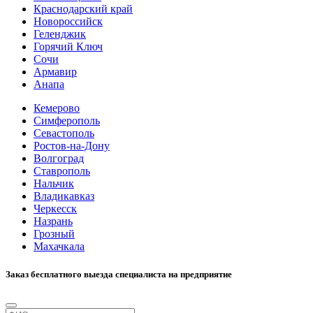
Краснодарский край
Новороссийск
Геленджик
Горячий Ключ
Сочи
Армавир
Анапа
Кемерово
Симферополь
Севастополь
Ростов-на-Дону
Волгоград
Ставрополь
Нальчик
Владикавказ
Черкесск
Назрань
Грозный
Махачкала
Заказ бесплатного выезда специалиста на предприятие