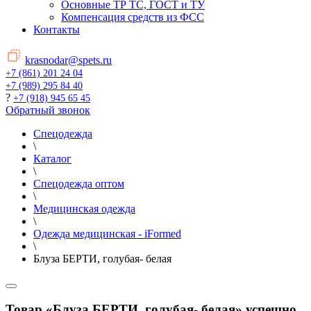
Основные ТР ТС, ГОСТ и ТУ
Компенсация средств из ФСС
Контакты
krasnodar@spets.ru
+7 (861) 201 24 04
+7 (989) 295 84 40
?
+7 (918) 945 65 45
Обратный звонок
Спецодежда
\
Каталог
\
Спецодежда оптом
\
Медицинская одежда
\
Одежда медицинская - iFormed
\
Блуза БЕРТИ, голубая- белая
Товар «Блуза БЕРТИ, голубая- белая» успешно