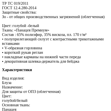
ТР ТС 019/2011
ГОСТ 12.4.280-2014
Защитные свойства:
Зо - от общих производственных загрязнений (облегченная)
Цвет: голубой -белый
Ткань: «Панацея Премиум»
Состав : 65% полиэфир, 35% вискоза, пл. 170 г/м²
• полуприлегающий силуэт с контрастными трикотажными
вставками
• V-образная горловина
• короткий рукав реглан
• накладные карманы на нижней части переда
• декоративная шлевка-держатель для бейджа
Характеристики
Вид изделия:
Блуза
Назначение:
Для защиты от ОПЗ (облегченная)
Цвет:
голубой/белый
Основная ткань:
Панацея