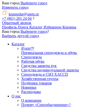
Ваш город
Выберите город
Изменить город
krasnodar@spets.ru
+7 (861) 201 24 04
?
Обратный звонок
Профиль
Поиск
Каталог
Избранное
Корзина
Ваш город
Выберите город
?
Выбрать другой город
Каталог
iForm™
Премиальная спецодежда и обувь
Спецодежда
Рабочая обувь
Средства защиты рук
Средства индивидуальной защиты
Спецодежда и СИЗ ХАССП
Хозяйственная группа
Подборки товаров
Новинки
Распродажа
О нас
О компании
Почему «Спецобъединение»?