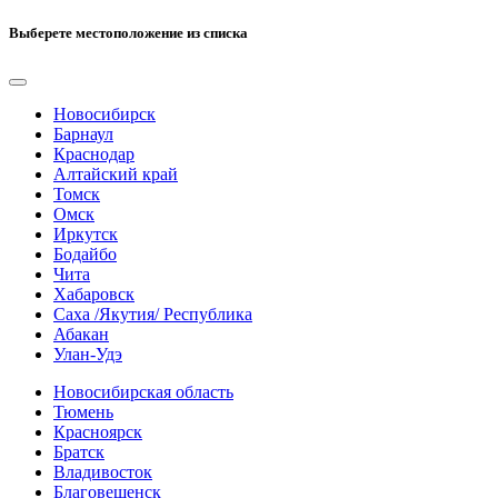
Выберете местоположение из списка
Новосибирск
Барнаул
Краснодар
Алтайский край
Томск
Омск
Иркутск
Бодайбо
Чита
Хабаровск
Саха /Якутия/ Республика
Абакан
Улан-Удэ
Новосибирская область
Тюмень
Красноярск
Братск
Владивосток
Благовещенск