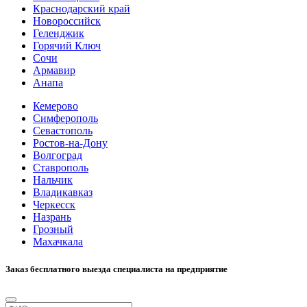
Краснодарский край
Новороссийск
Геленджик
Горячий Ключ
Сочи
Армавир
Анапа
Кемерово
Симферополь
Севастополь
Ростов-на-Дону
Волгоград
Ставрополь
Нальчик
Владикавказ
Черкесск
Назрань
Грозный
Махачкала
Заказ бесплатного выезда специалиста на предприятие