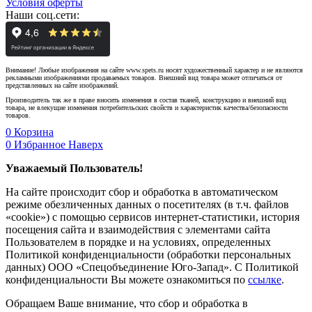
Условия оферты
Наши соц.сети:
Внимание! Любые изображения на сайте www.spets.ru носят художественный характер и не являются
рекламными изображениями продаваемых товаров. Внешний вид товара может отличаться от
представленных на сайте изображений.
Производитель так же в праве вносить изменения в состав тканей, конструкцию и внешний вид
товара, не влекущие изменения потребительских свойств и характеристик качества/безопасности
товаров.
0
Корзина
0
Избранное
Наверх
Уважаемый Пользователь!
На сайте происходит сбор и обработка в автоматическом
режиме обезличенных данных о посетителях (в т.ч. файлов
«cookie») с помощью сервисов интернет-статистики, история
посещения сайта и взаимодействия с элементами сайта
Пользователем в порядке и на условиях, определенных
Политикой конфиденциальности (обработки персональных
данных) ООО «Спецобъединение Юго-Запад». С Политикой
конфиденциальности Вы можете ознакомиться по
ссылке
.
Обращаем Ваше внимание, что сбор и обработка в