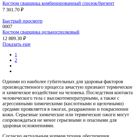
Костюм сварщика комбинированный спилок/брезент
7 301.70 ₽
Быстрый просмотр
0007
Костюм сварщика цельноспилковый
12 889.30 ₽
Показать еще
1
2
Одними из наиболее губительных для здоровья факторов
производственного процесса зачастую признают термическое
и химическое воздействие на человека. Последствия контакта
человеческого тела с высокотемпературными, а также с
агрессивными химическими (кислотными и щелочными)
средами проявляется в ожогах, раздражении и покраснении
кожи. Серьезные химические или термические ожоги могут
сопровождаться не менее серьезными и опасными для
здоровья осложнениями.
Согласно актуальным нормам техник обеспечения