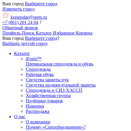
Ваш город
Выберите город
Изменить город
krasnodar@spets.ru
+7 (861) 201 24 04
?
Обратный звонок
Профиль
Поиск
Каталог
Избранное
Корзина
Ваш город
Выберите город
?
Выбрать другой город
Каталог
iForm™
Премиальная спецодежда и обувь
Спецодежда
Рабочая обувь
Средства защиты рук
Средства индивидуальной защиты
Спецодежда и СИЗ ХАССП
Хозяйственная группа
Подборки товаров
Новинки
Распродажа
О нас
О компании
Почему «Спецобъединение»?