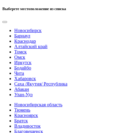
Выберете местоположение из списка
Новосибирск
Барнаул
Краснодар
Алтайский край
Томск
Омск
Иркутск
Бодайбо
Чита
Хабаровск
Саха /Якутия/ Республика
Абакан
Улан-Удэ
Новосибирская область
Тюмень
Красноярск
Братск
Владивосток
Благовещенск