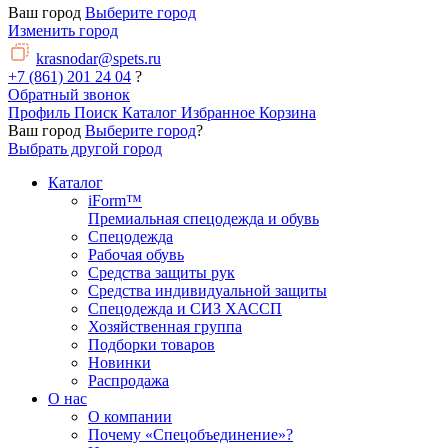
Ваш город
Выберите город
Изменить город
krasnodar@spets.ru
+7 (861) 201 24 04
?
Обратный звонок
Профиль
Поиск
Каталог
Избранное
Корзина
Ваш город
Выберите город
?
Выбрать другой город
Каталог
iForm™
Премиальная спецодежда и обувь
Спецодежда
Рабочая обувь
Средства защиты рук
Средства индивидуальной защиты
Спецодежда и СИЗ ХАССП
Хозяйственная группа
Подборки товаров
Новинки
Распродажа
О нас
О компании
Почему «Спецобъединение»?