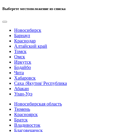
Выберете местоположение из списка
Новосибирск
Барнаул
Краснодар
Алтайский край
Томск
Омск
Иркутск
Бодайбо
Чита
Хабаровск
Саха /Якутия/ Республика
Абакан
Улан-Удэ
Новосибирская область
Тюмень
Красноярск
Братск
Владивосток
Благовещенск