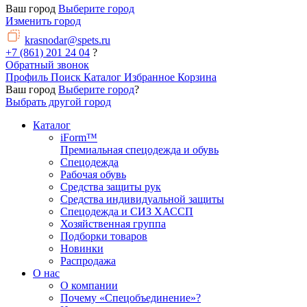
Ваш город
Выберите город
Изменить город
krasnodar@spets.ru
+7 (861) 201 24 04
?
Обратный звонок
Профиль
Поиск
Каталог
Избранное
Корзина
Ваш город
Выберите город
?
Выбрать другой город
Каталог
iForm™
Премиальная спецодежда и обувь
Спецодежда
Рабочая обувь
Средства защиты рук
Средства индивидуальной защиты
Спецодежда и СИЗ ХАССП
Хозяйственная группа
Подборки товаров
Новинки
Распродажа
О нас
О компании
Почему «Спецобъединение»?