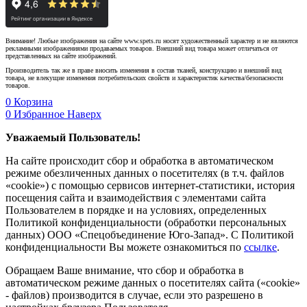
Внимание! Любые изображения на сайте www.spets.ru носят художественный характер и не являются
рекламными изображениями продаваемых товаров. Внешний вид товара может отличаться от
представленных на сайте изображений.
Производитель так же в праве вносить изменения в состав тканей, конструкцию и внешний вид
товара, не влекущие изменения потребительских свойств и характеристик качества/безопасности
товаров.
0
Корзина
0
Избранное
Наверх
Уважаемый Пользователь!
На сайте происходит сбор и обработка в автоматическом
режиме обезличенных данных о посетителях (в т.ч. файлов
«cookie») с помощью сервисов интернет-статистики, история
посещения сайта и взаимодействия с элементами сайта
Пользователем в порядке и на условиях, определенных
Политикой конфиденциальности (обработки персональных
данных) ООО «Спецобъединение Юго-Запад». С Политикой
конфиденциальности Вы можете ознакомиться по
ссылке
.
Обращаем Ваше внимание, что сбор и обработка в
автоматическом режиме данных о посетителях сайта («cookie»
- файлов) производится в случае, если это разрешено в