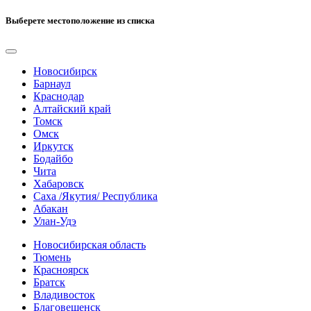
Выберете местоположение из списка
Новосибирск
Барнаул
Краснодар
Алтайский край
Томск
Омск
Иркутск
Бодайбо
Чита
Хабаровск
Саха /Якутия/ Республика
Абакан
Улан-Удэ
Новосибирская область
Тюмень
Красноярск
Братск
Владивосток
Благовещенск