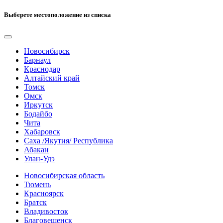
Выберете местоположение из списка
Новосибирск
Барнаул
Краснодар
Алтайский край
Томск
Омск
Иркутск
Бодайбо
Чита
Хабаровск
Саха /Якутия/ Республика
Абакан
Улан-Удэ
Новосибирская область
Тюмень
Красноярск
Братск
Владивосток
Благовещенск