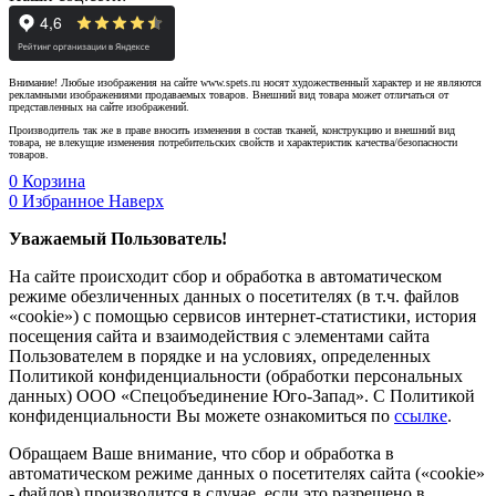
Внимание! Любые изображения на сайте www.spets.ru носят художественный характер и не являются
рекламными изображениями продаваемых товаров. Внешний вид товара может отличаться от
представленных на сайте изображений.
Производитель так же в праве вносить изменения в состав тканей, конструкцию и внешний вид
товара, не влекущие изменения потребительских свойств и характеристик качества/безопасности
товаров.
0
Корзина
0
Избранное
Наверх
Уважаемый Пользователь!
На сайте происходит сбор и обработка в автоматическом
режиме обезличенных данных о посетителях (в т.ч. файлов
«cookie») с помощью сервисов интернет-статистики, история
посещения сайта и взаимодействия с элементами сайта
Пользователем в порядке и на условиях, определенных
Политикой конфиденциальности (обработки персональных
данных) ООО «Спецобъединение Юго-Запад». С Политикой
конфиденциальности Вы можете ознакомиться по
ссылке
.
Обращаем Ваше внимание, что сбор и обработка в
автоматическом режиме данных о посетителях сайта («cookie»
- файлов) производится в случае, если это разрешено в