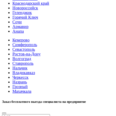
Краснодарский край
Новороссийск
Геленджик
Горячий Ключ
Сочи
Армавир
Анапа
Кемерово
Симферополь
Севастополь
Ростов-на-Дону
Волгоград
Ставрополь
Нальчик
Владикавказ
Черкесск
Назрань
Грозный
Махачкала
Заказ бесплатного выезда специалиста на предприятие