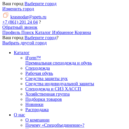
Ваш город
Выберите город
Изменить город
krasnodar@spets.ru
+7 (861) 201 24 04
?
Обратный звонок
Профиль
Поиск
Каталог
Избранное
Корзина
Ваш город
Выберите город
?
Выбрать другой город
Каталог
iForm™
Премиальная спецодежда и обувь
Спецодежда
Рабочая обувь
Средства защиты рук
Средства индивидуальной защиты
Спецодежда и СИЗ ХАССП
Хозяйственная группа
Подборки товаров
Новинки
Распродажа
О нас
О компании
Почему «Спецобъединение»?