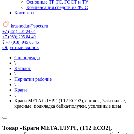
Основные ТР ТС, ГОСТ и ТУ
Компенсация средств из ФСС
Контакты
krasnodar@spets.ru
+7 (861) 201 24 04
+7 (989) 295 84 40
?
+7 (918) 945 65 45
Обратный звонок
Спецодежда
\
Каталог
\
Перчатки рабочие
\
Краги
\
Краги МЕТАЛЛУРГ, (T12 ECO2), спилок, 5-ти палые,
красные, подкладка байка/полулен, усиленные швы
Товар «Краги МЕТАЛЛУРГ, (T12 ECO2),