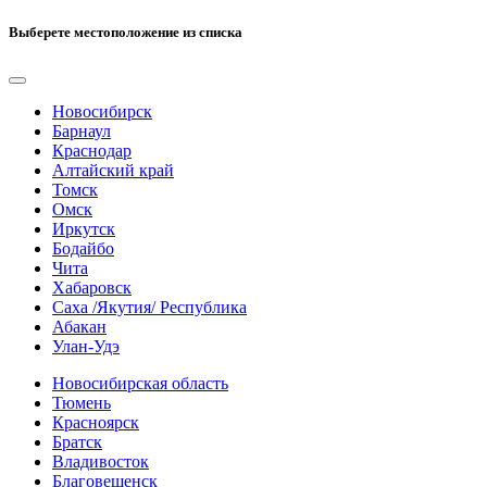
Выберете местоположение из списка
Новосибирск
Барнаул
Краснодар
Алтайский край
Томск
Омск
Иркутск
Бодайбо
Чита
Хабаровск
Саха /Якутия/ Республика
Абакан
Улан-Удэ
Новосибирская область
Тюмень
Красноярск
Братск
Владивосток
Благовещенск