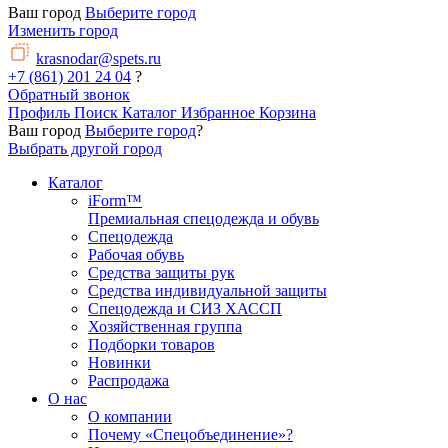
Ваш город
Выберите город
Изменить город
krasnodar@spets.ru
+7 (861) 201 24 04
?
Обратный звонок
Профиль
Поиск
Каталог
Избранное
Корзина
Ваш город
Выберите город
?
Выбрать другой город
Каталог
iForm™
Премиальная спецодежда и обувь
Спецодежда
Рабочая обувь
Средства защиты рук
Средства индивидуальной защиты
Спецодежда и СИЗ ХАССП
Хозяйственная группа
Подборки товаров
Новинки
Распродажа
О нас
О компании
Почему «Спецобъединение»?