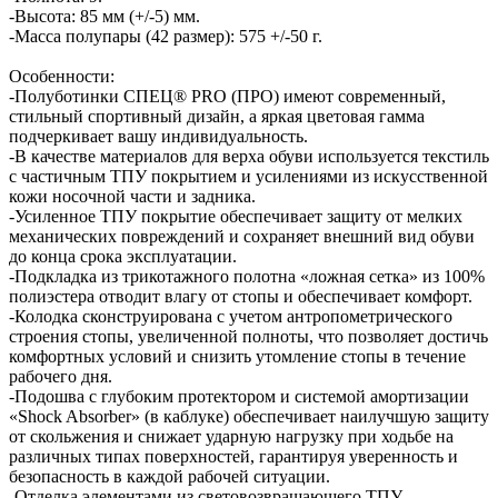
-Высота: 85 мм (+/-5) мм.
-Масса полупары (42 размер): 575 +/-50 г.
Особенности:
-Полуботинки СПЕЦ® PRO (ПРО) имеют современный,
стильный спортивный дизайн, а яркая цветовая гамма
подчеркивает вашу индивидуальность.
-В качестве материалов для верха обуви используется текстиль
с частичным ТПУ покрытием и усилениями из искусственной
кожи носочной части и задника.
-Усиленное ТПУ покрытие обеспечивает защиту от мелких
механических повреждений и сохраняет внешний вид обуви
до конца срока эксплуатации.
-Подкладка из трикотажного полотна «ложная сетка» из 100%
полиэстера отводит влагу от стопы и обеспечивает комфорт.
-Колодка сконструирована с учетом антропометрического
строения стопы, увеличенной полноты, что позволяет достичь
комфортных условий и снизить утомление стопы в течение
рабочего дня.
-Подошва с глубоким протектором и системой амортизации
«Shock Absorber» (в каблуке) обеспечивает наилучшую защиту
от скольжения и снижает ударную нагрузку при ходьбе на
различных типах поверхностей, гарантируя уверенность и
безопасность в каждой рабочей ситуации.
-Отделка элементами из световозвращающего ТПУ