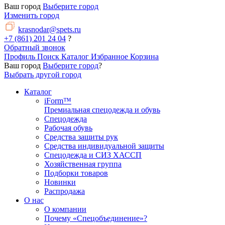
Ваш город
Выберите город
Изменить город
krasnodar@spets.ru
+7 (861) 201 24 04
?
Обратный звонок
Профиль
Поиск
Каталог
Избранное
Корзина
Ваш город
Выберите город
?
Выбрать другой город
Каталог
iForm™
Премиальная спецодежда и обувь
Спецодежда
Рабочая обувь
Средства защиты рук
Средства индивидуальной защиты
Спецодежда и СИЗ ХАССП
Хозяйственная группа
Подборки товаров
Новинки
Распродажа
О нас
О компании
Почему «Спецобъединение»?