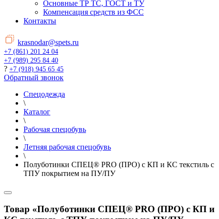
Основные ТР ТС, ГОСТ и ТУ
Компенсация средств из ФСС
Контакты
krasnodar@spets.ru
+7 (861) 201 24 04
+7 (989) 295 84 40
?
+7 (918) 945 65 45
Обратный звонок
Спецодежда
\
Каталог
\
Рабочая спецобувь
\
Летняя рабочая спецобувь
\
Полуботинки СПЕЦ® PRO (ПРО) с КП и КС текстиль с
ТПУ покрытием на ПУ/ПУ
Товар «Полуботинки СПЕЦ® PRO (ПРО) с КП и