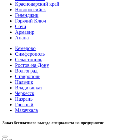
Краснодарский край
Новороссийск
Геленджик
Горячий Ключ
Сочи
Армавир
Анапа
Кемерово
Симферополь
Севастополь
Ростов-на-Дону
Волгоград
Ставрополь
Нальчик
Владикавказ
Черкесск
Назрань
Грозный
Махачкала
Заказ бесплатного выезда специалиста на предприятие