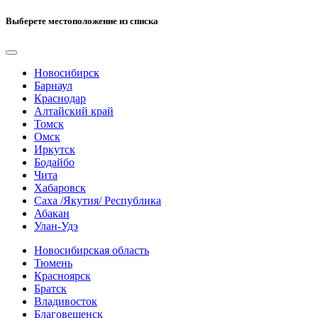
Выберете местоположение из списка
Новосибирск
Барнаул
Краснодар
Алтайский край
Томск
Омск
Иркутск
Бодайбо
Чита
Хабаровск
Саха /Якутия/ Республика
Абакан
Улан-Удэ
Новосибирская область
Тюмень
Красноярск
Братск
Владивосток
Благовещенск