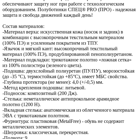
обеспечивают защиту ног при работе с технологическим
оборудованием. Полуботинки СПЕЦ® PRO (ПРО) - надежная
защита и свобода движений каждый день!
Состав материалов:
-Материал верха: искусственная кожа (носок и задник) в
комбинации с высокопрочным текстильным материалом
(100% ПЭ) и усиленным покрытием из ТПУ.
-Язычок и мягкий кант: высокопрочный текстильный
материал (100% ПЭ), продублированной пенополиуретаном.
-Материал подкладки: трикотажное полотно «ложная сетка»
из 100% полиэстера (зеленого цвета).
-Подошва: двухслойный полиуретан (ПУ/ПУ), морозостойкая
(до -35 °С), термостойкая (до +85°С), имеет МБС свойства.
-Глубина протектора (не менее): 4,0 (+/-0,5) мм.
-Метод крепления подошвы: литьевой.
-Подносок: композитный (200 Дж).
-Стелька: неметаллическое антипрокольное арамидное
полотно (1200 Н).
-Вкладная стелька: анатомическая из облегченного материала
ЭВА с трикотажным полотном.
-Фурнитура: пластиковая (MetalFree) - обувь не содержит
металлических элементов.
-Шнуровка: классическая, перекрестная.
-Полнота: 9.