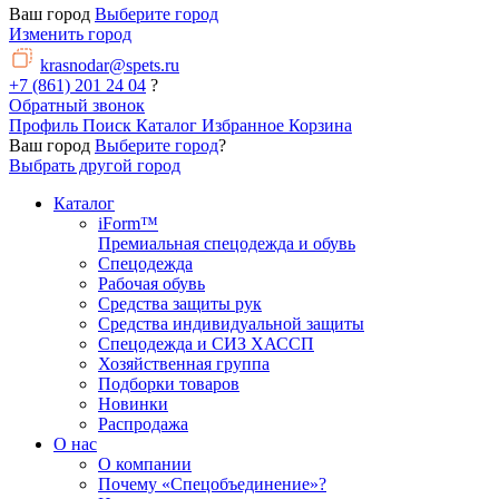
Ваш город
Выберите город
Изменить город
krasnodar@spets.ru
+7 (861) 201 24 04
?
Обратный звонок
Профиль
Поиск
Каталог
Избранное
Корзина
Ваш город
Выберите город
?
Выбрать другой город
Каталог
iForm™
Премиальная спецодежда и обувь
Спецодежда
Рабочая обувь
Средства защиты рук
Средства индивидуальной защиты
Спецодежда и СИЗ ХАССП
Хозяйственная группа
Подборки товаров
Новинки
Распродажа
О нас
О компании
Почему «Спецобъединение»?