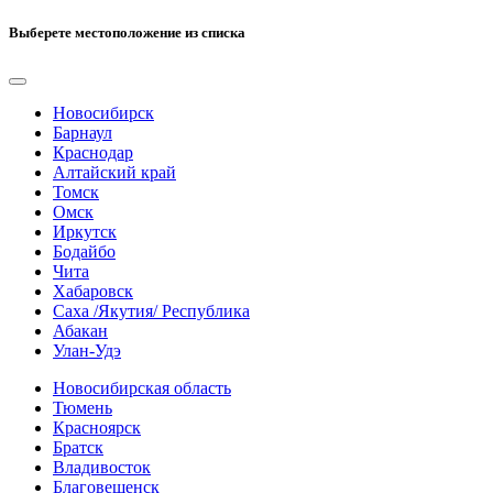
Выберете местоположение из списка
Новосибирск
Барнаул
Краснодар
Алтайский край
Томск
Омск
Иркутск
Бодайбо
Чита
Хабаровск
Саха /Якутия/ Республика
Абакан
Улан-Удэ
Новосибирская область
Тюмень
Красноярск
Братск
Владивосток
Благовещенск