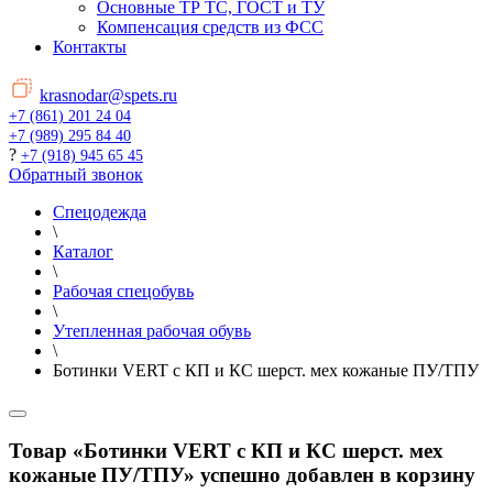
Основные ТР ТС, ГОСТ и ТУ
Компенсация средств из ФСС
Контакты
krasnodar@spets.ru
+7 (861) 201 24 04
+7 (989) 295 84 40
?
+7 (918) 945 65 45
Обратный звонок
Спецодежда
\
Каталог
\
Рабочая спецобувь
\
Утепленная рабочая обувь
\
Ботинки VERT с КП и КС шерст. мех кожаные ПУ/ТПУ
Товар «Ботинки VERT с КП и КС шерст. мех
кожаные ПУ/ТПУ» успешно добавлен в корзину